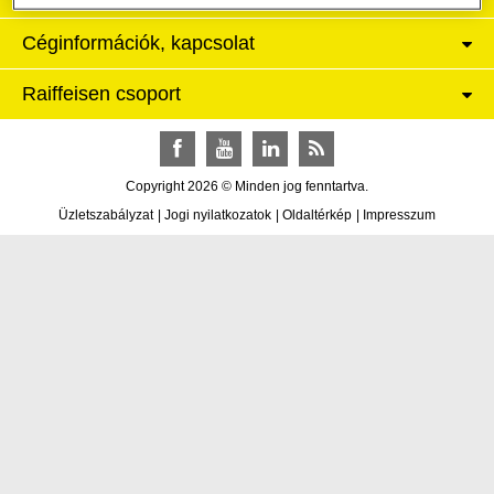
Céginformációk, kapcsolat
Raiffeisen csoport
Facebook
YouTube
LinkedIn
RSS
Copyright 2026 © Minden jog fenntartva.
Üzletszabályzat
|
Jogi nyilatkozatok
|
Oldaltérkép
|
Impresszum