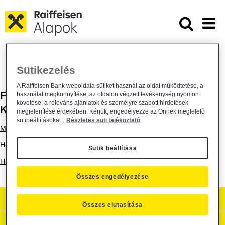
Ugrás a fő tartalomhoz
Felügyeleti vizsgálatokkal kapcsol
Raiffeisen ALAPKEZELŐ
Céginformációk
Felügyeleti vizsgálatokkal kapcsolatos határozatok
Sütikezelés
A Raiffeisen Bank weboldala sütiket használ az oldal működtetése, a
FELÜGYELETI VIZSGÁLATOKKAL
használat megkönnyítése, az oldalon végzett tevékenység nyomon
követése, a releváns ajánlatok és személyre szabott hirdetések
KAPCSOLATOS HATÁROZATOK
megjelenítése érdekében. Kérjük, engedélyezze az Önnek megfelelő
sütibeállításokat.
Részletes süti tájékoztató
MNB PST - Vizsgálati jelentést követő határozat - 2017.02.10.
H-JÉ-III-B-53/2020. számú határozat
Sütik beállítása
H-JÉ-III-B-50/2024. számú határozat
Összes engedélyezése
Aktuális
Összes elutasítása
Hasznos információk