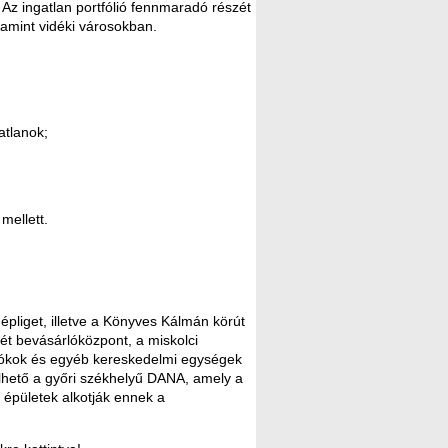
Az ingatlan portfólió fennmaradó részét
alamint vidéki városokban.
atlanok;
mellett.
pliget, illetve a Könyves Kálmán körút
két bevásárlóközpont, a miskolci
kfiókok és egyéb kereskedelmi egységek
elhető a győri székhelyű DANA, amely a
i épületek alkotják ennek a