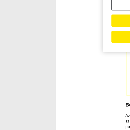
R
B
Az
sz
po