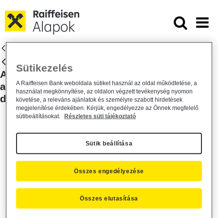
Ugrás a fő tartalomhoz
Módosul a Raiffeisen Befektetési A
Módosul a Raiffeisen Befektetési
Sütikezelés
Alapkezelő Zrt. által kezelt befektetési
A Raiffeisen Bank weboldala sütiket használ az oldal működtetése, a
alapok kiemelt befektetői információs
használat megkönnyítése, az oldalon végzett tevékenység nyomon
dokumentuma
követése, a releváns ajánlatok és személyre szabott hirdetések
megjelenítése érdekében. Kérjük, engedélyezze az Önnek megfelelő
sütibeállításokat.
Részletes süti tájékoztató
Módosul a Raiffeisen Befektetési
Alapkezelő Zrt. által kezelt befektetési
Sütik beállítása
alapok kiemelt befektetői információs
dokumentuma
Összes engedélyezése
Alapkezelő közzététel /
2026. június 1.
Összes elutasítása
Közzététel