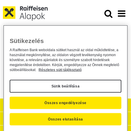
Ugrás a fő tartalomhoz
Záróközlemény - Raiffeisen Priva
Záróközlemény - Raiffeisen Private
Sütikezelés
Banking 11% RAC 150220 HUF Kötvény
A Raiffeisen Bank weboldala sütiket használ az oldal működtetése, a
használat megkönnyítése, az oldalon végzett tevékenység nyomon
Alapkezelő közzététel /
general /
2015. február 20.
követése, a releváns ajánlatok és személyre szabott hirdetések
megjelenítése érdekében. Kérjük, engedélyezze az Önnek megfelelő
Záróközlemény - Raiffeisen Private Banking 11% RAC 150220
sütibeállításokat.
Részletes süti tájékoztató
HUF Kötvény
Sütik beállítása
Összes engedélyezése
Aktuális
Hasznos információk
Összes elutasítása