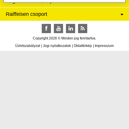
Céginformációk, kapcsolat
Raiffeisen csoport
Facebook
YouTube
LinkedIn
RSS
Copyright 2026 © Minden jog fenntartva.
Üzletszabályzat
|
Jogi nyilatkozatok
|
Oldaltérkép
|
Impresszum