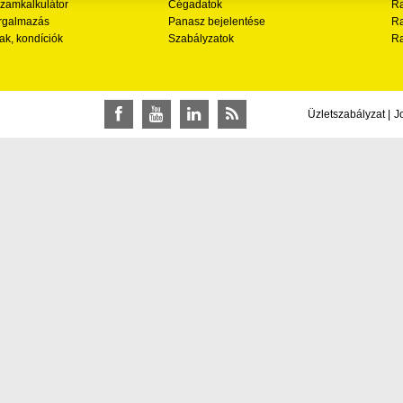
zamkalkulátor
Cégadatok
Ra
rgalmazás
Panasz bejelentése
Ra
ak, kondíciók
Szabályzatok
Ra
Üzletszabályzat
|
J
Facebook
YouTube
LinkedIn
RSS