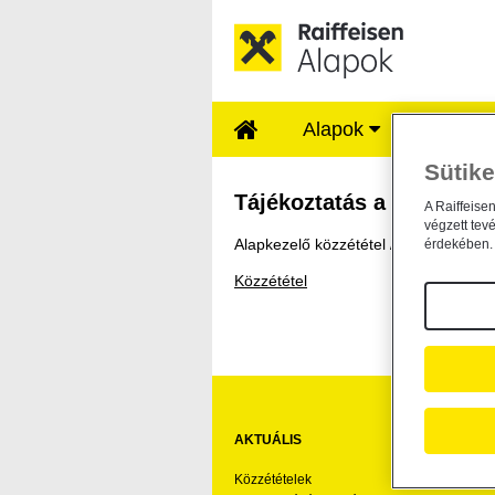
Ugrás a fő tartalomhoz
Alapok
Rólunk
Sütike
Tájékoztatás a Raiff
Tájékoztatás a Raiffeisen
A Raiffeise
végzett tev
Alapkezelő közzététel /
2024. január 
érdekében. 
Közzététel
AKTUÁLIS
HA
Közzétételek
Ár