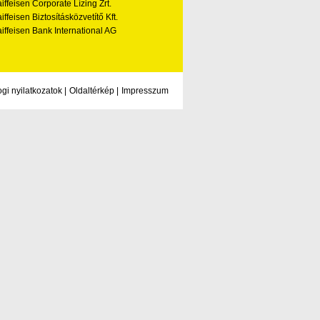
iffeisen Corporate Lízing Zrt.
iffeisen Biztosításközvetítő Kft.
iffeisen Bank International AG
ogi nyilatkozatok
|
Oldaltérkép
|
Impresszum