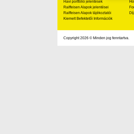
Havi portfólió jelentések
Ho
Raiffeisen Alapok jelentései
Fo
Raiffeisen Alapok tájékoztatói
Díj
Kiemelt Befektetői Információk
Copyright 2026 © Minden jog fenntartva.