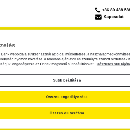
+36 80 488 58
Kapcsolat
Forgalmazás
Befektetési Kisokos
ESG Befek
zelés
eisen Befektetési Alapkezelő Zrt. t
 Befektetési Alapkezelő Zrt. tulajdonosi struktú
n Bank weboldala sütiket használ az oldal működtetése, a használat megkönnyítése
ékenység nyomon követése, a releváns ajánlatok és személyre szabott hirdetések 
11.
Kérjük, engedélyezze az Önnek megfelelő sütibeállításokat.
Részletes süti tájék
Sütik beállítása
Összes engedélyezése
Összes elutasítása
SZNOS INFORMÁCIÓK
CÉGINFORMÁCIÓK, KAPCSOLAT
R
folyamok
Kapcsolat
Ra