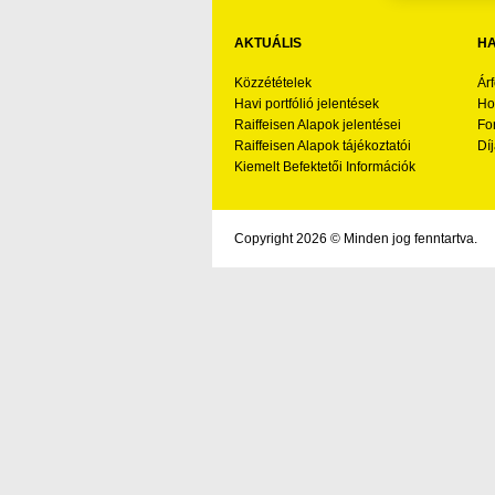
AKTUÁLIS
HA
Közzétételek
Ár
Havi portfólió jelentések
Ho
Raiffeisen Alapok jelentései
Fo
Raiffeisen Alapok tájékoztatói
Díj
Kiemelt Befektetői Információk
Copyright 2026 © Minden jog fenntartva.