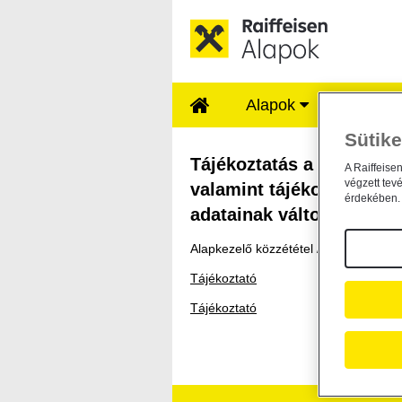
Ugrás a fő tartalomhoz
Alapok
Rólunk
Sütike
Tájékoztatás a Raiff
Tájékoztatás a Raiffeise
A Raiffeise
végzett tev
valamint tájékoztatás a 
érdekében. 
adatainak változásáról
Alapkezelő közzététel /
general /
2021
Tájékoztató
Tájékoztató