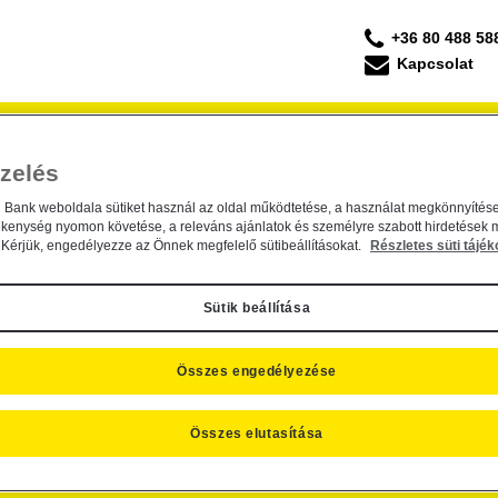
+36 80 488 58
Kapcsolat
Forgalmazás
Befektetési Kisokos
ESG Befek
zelés
eisen Befektetési Alapkezelő Zrt. e
n Befektetési Alapkezelő Zrt. egyedüli részvény
n Bank weboldala sütiket használ az oldal működtetése, a használat megkönnyítése
ékenység nyomon követése, a releváns ajánlatok és személyre szabott hirdetések 
Raiffeisen Befektetési Alapkezelő Zrt. cégjegyzé
Kérjük, engedélyezze az Önnek megfelelő sütibeállításokat.
Részletes süti tájék
. október 8.
Sütik beállítása
Összes engedélyezése
Összes elutasítása