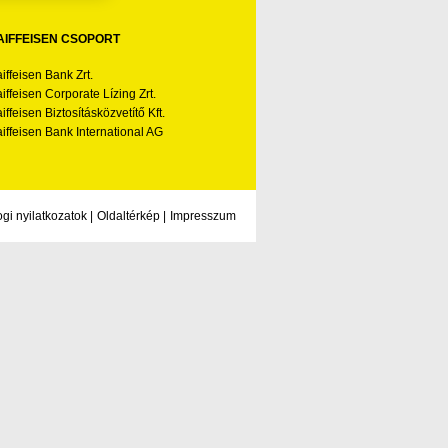
AIFFEISEN CSOPORT
iffeisen Bank Zrt.
iffeisen Corporate Lízing Zrt.
iffeisen Biztosításközvetítő Kft.
iffeisen Bank International AG
ogi nyilatkozatok
|
Oldaltérkép
|
Impresszum