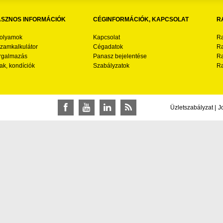
SZNOS INFORMÁCIÓK
CÉGINFORMÁCIÓK, KAPCSOLAT
R
folyamok
Kapcsolat
Ra
zamkalkulátor
Cégadatok
Ra
rgalmazás
Panasz bejelentése
Ra
ak, kondíciók
Szabályzatok
Ra
Üzletszabályzat
|
J
Facebook
YouTube
LinkedIn
RSS