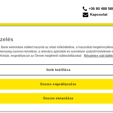
+36 80 488 58
Kapcsolat
Forgalmazás
Befektetési Kisokos
ESG Befek
zelés
Management / Raiffeisen Global Mix
ement / Raiffeisen Global Mix Alap (ISIN: AT0
n Bank weboldala sütiket használ az oldal működtetése, a használat megkönnyítése
ékenység nyomon követése, a releváns ajánlatok és személyre szabott hirdetések 
Kérjük, engedélyezze az Önnek megfelelő sütibeállításokat.
Részletes süti tájék
4. augusztus 14.
Sütik beállítása
Raiffeisen Global Mix
(Alapkezelő: részben Raiffeisen Kapitalanlage-G
T0000785381) befektetési alap neve
2014. szeptember 30-tól
megválto
Összes engedélyezése
lesz (angolul: Raiffeisen Sustainable Mix).
ezelési szabályzatának (Sales Prospectus) alábbi pontjai is módosulna
Összes elutasítása