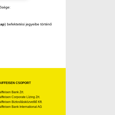
tősége:
lap
) befektetési jegyeibe történő
AIFFEISEN CSOPORT
iffeisen Bank Zrt.
iffeisen Corporate Lízing Zrt.
iffeisen Biztosításközvetítő Kft.
iffeisen Bank International AG