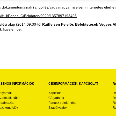
os dokumentumainak (angol és/vagy magyar nyelven) internetes elérhe
/RCMHU/Fonds_C/Eckdaten/9029/1357897193498
etési alap (2014.09.30-tól
Raiffeisen Felelős Befektetések Vegyes A
ék figyelembe.
SZNOS INFORMÁCIÓK
CÉGINFORMÁCIÓK, KAPCSOLAT
R
folyamok
Kapcsolat
Ra
zamkalkulátor
Cégadatok
Ra
rgalmazás
Panasz bejelentése
Ra
ak, kondíciók
Szabályzatok
Ra