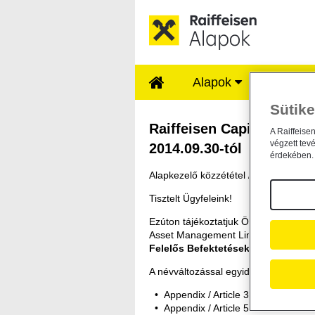
Ugrás a fő tartalomhoz
Alapok
Rólunk
Sütike
Raiffeisen Capital 
Raiffeisen Capital Manag
A Raiffeise
végzett tev
2014.09.30-tól
érdekében. 
Alapkezelő közzététel /
general /
201
Tisztelt Ügyfeleink!
Ezúton tájékoztatjuk Önöket, hogy a
Asset Management Limited ; ISIN: A
Felelős Befektetések Vegyes Alap
A névváltozással egyidőben az Alap k
Appendix / Article 3
Appendix / Article 5