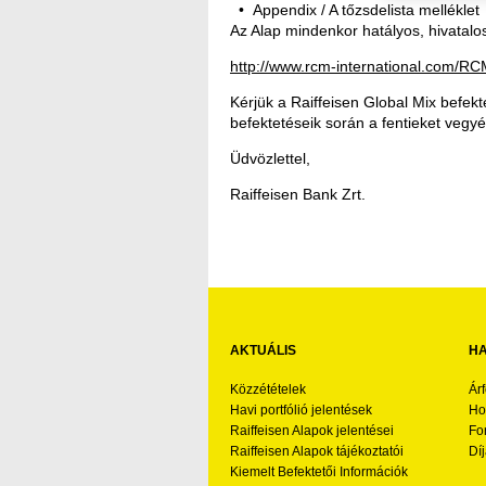
Appendix / A tőzsdelista melléklet
Az Alap mindenkor hatályos, hivatal
http://www.rcm-international.com
Kérjük a Raiffeisen Global Mix befekt
befektetéseik során a fentieket vegy
Üdvözlettel,
Raiffeisen Bank Zrt.
AKTUÁLIS
HA
Közzétételek
Ár
Havi portfólió jelentések
Ho
Raiffeisen Alapok jelentései
Fo
Raiffeisen Alapok tájékoztatói
Díj
Kiemelt Befektetői Információk