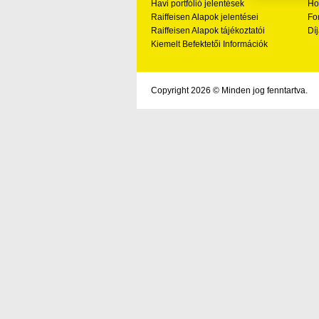
Havi portfólió jelentések
Ho
Raiffeisen Alapok jelentései
Fo
Raiffeisen Alapok tájékoztatói
Díj
Kiemelt Befektetői Információk
Copyright 2026 © Minden jog fenntartva.