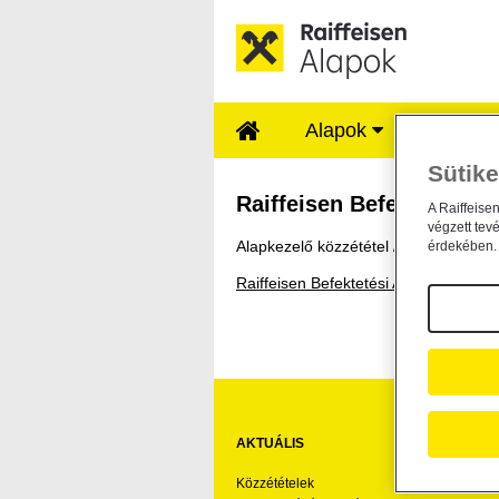
Ugrás a fő tartalomhoz
Alapok
Rólunk
Sütike
Raiffeisen Befektet
Raiffeisen Befektetési 
A Raiffeise
végzett tev
Alapkezelő közzététel /
general /
2011
érdekében. 
Raiffeisen Befektetési Alapkezelő hi
AKTUÁLIS
HA
Közzétételek
Ár