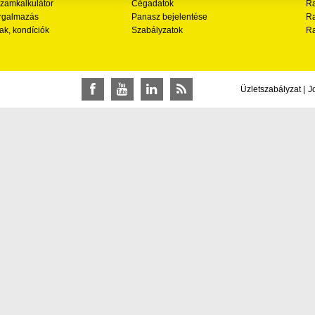
zamkalkulátor
Cégadatok
Ra
rgalmazás
Panasz bejelentése
Ra
ak, kondíciók
Szabályzatok
Ra
Üzletszabályzat
|
J
Facebook
YouTube
LinkedIn
RSS