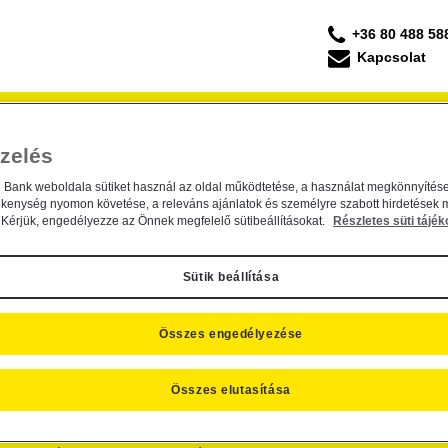
+36 80 488 58
Kapcsolat
Forgalmazás
Befektetési Kisokos
ESG Befek
zelés
ési Alapkezelő hirdetménye évi Re
Alapkezelő hirdetménye évi Rendes Közgyűlésrő
n Bank weboldala sütiket használ az oldal működtetése, a használat megkönnyítése
ékenység nyomon követése, a releváns ajánlatok és személyre szabott hirdetések 
. május 20.
Kérjük, engedélyezze az Önnek megfelelő sütibeállításokat.
Részletes süti tájék
rdetménye évi Rendes Közgyűlésről
Sütik beállítása
Összes engedélyezése
Összes elutasítása
SZNOS INFORMÁCIÓK
CÉGINFORMÁCIÓK, KAPCSOLAT
R
folyamok
Kapcsolat
Ra