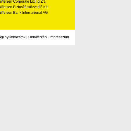
iffeisen Corporate Lízing Zrt.
iffeisen Biztosításközvetítő Kft.
iffeisen Bank International AG
ogi nyilatkozatok
|
Oldaltérkép
|
Impresszum