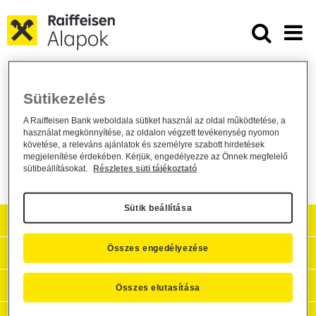
Ugrás a fő tartalomhoz
Raiffeisen Alapok árfolyama 2012.
Raiffeisen Alapok árfolyama 2012.07.06.
Sütikezelés
Alapkezelő közzététel /
general /
2012. július 6.
A Raiffeisen Bank weboldala sütiket használ az oldal működtetése, a
használat megkönnyítése, az oldalon végzett tevékenység nyomon
Raiffeisen Alapok árfolyama
követése, a releváns ajánlatok és személyre szabott hirdetések
megjelenítése érdekében. Kérjük, engedélyezze az Önnek megfelelő
sütibeállításokat.
Részletes süti tájékoztató
Sütik beállítása
Aktuális
Összes engedélyezése
Hasznos információk
Céginformációk, kapcsolat
Összes elutasítása