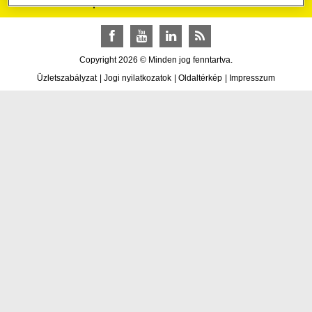
Raiffeisen csoport
Facebook
YouTube
LinkedIn
RSS
Copyright 2026 © Minden jog fenntartva.
Üzletszabályzat
|
Jogi nyilatkozatok
|
Oldaltérkép
|
Impresszum