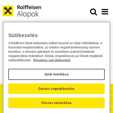
Ugrás a fő tartalomhoz
Módosul a Raiffeisen Befektetési Al
Módosul a Raiffeisen Befektetési
Sütikezelés
Alapkezelő Zrt. által kezelt befektetési
A Raiffeisen Bank weboldala sütiket használ az oldal működtetése, a
alap kezelési szabályzata
használat megkönnyítése, az oldalon végzett tevékenység nyomon
követése, a releváns ajánlatok és személyre szabott hirdetések
megjelenítése érdekében. Kérjük, engedélyezze az Önnek megfelelő
Alapkezelő közzététel /
general /
2022. szeptember 23.
sütibeállításokat.
Részletes süti tájékoztató
Közzététel
Sütik beállítása
Aktuális
Összes engedélyezése
Hasznos információk
Összes elutasítása
Céginformációk, kapcsolat