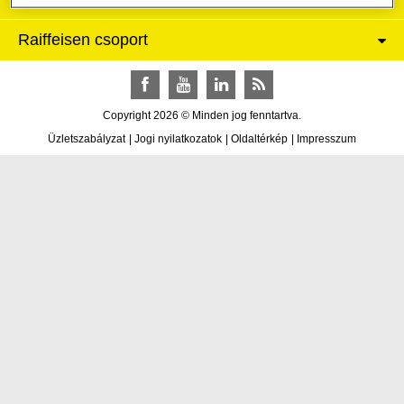
Raiffeisen csoport
Facebook
YouTube
LinkedIn
RSS
Copyright 2026 © Minden jog fenntartva.
Üzletszabályzat
|
Jogi nyilatkozatok
|
Oldaltérkép
|
Impresszum