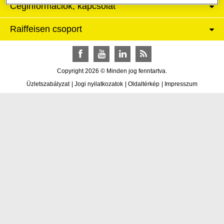
Céginformációk, kapcsolat
Raiffeisen csoport
Facebook
YouTube
LinkedIn
RSS
Copyright 2026 © Minden jog fenntartva.
Üzletszabályzat
|
Jogi nyilatkozatok
|
Oldaltérkép
|
Impresszum