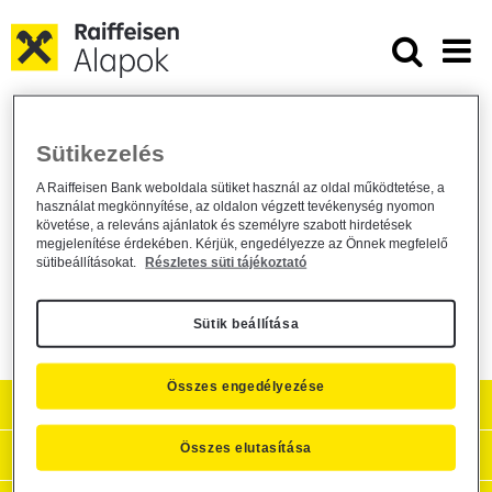
Ugrás a fő tartalomhoz
Módosul a Raiffeisen Befektetési A
Módosul a Raiffeisen Befektetési
Sütikezelés
Alapkezelő Zrt. által kezelt befektetési
A Raiffeisen Bank weboldala sütiket használ az oldal működtetése, a
alapok Kezelési Szabályzata
használat megkönnyítése, az oldalon végzett tevékenység nyomon
követése, a releváns ajánlatok és személyre szabott hirdetések
megjelenítése érdekében. Kérjük, engedélyezze az Önnek megfelelő
Alapkezelő közzététel /
2026. május 12.
sütibeállításokat.
Részletes süti tájékoztató
Közzététel
Sütik beállítása
Összes engedélyezése
Aktuális
Összes elutasítása
Hasznos információk