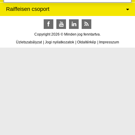
Raiffeisen csoport
Facebook
YouTube
LinkedIn
RSS
Copyright 2026 © Minden jog fenntartva.
Üzletszabályzat
|
Jogi nyilatkozatok
|
Oldaltérkép
|
Impresszum