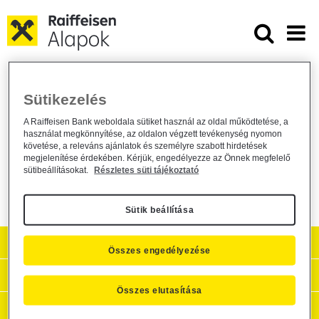
Ugrás a fő tartalomhoz
Közzététel több befektetési alap 
Közzététel több befektetési alap
Sütikezelés
tájékoztatójának módosulásáról
A Raiffeisen Bank weboldala sütiket használ az oldal működtetése, a
használat megkönnyítése, az oldalon végzett tevékenység nyomon
Alapkezelő közzététel /
general /
2015. július 27.
követése, a releváns ajánlatok és személyre szabott hirdetések
megjelenítése érdekében. Kérjük, engedélyezze az Önnek megfelelő
Közzététel
sütibeállításokat.
Részletes süti tájékoztató
Sütik beállítása
Aktuális
Összes engedélyezése
Hasznos információk
Összes elutasítása
Céginformációk, kapcsolat