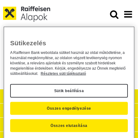
Ugrás a fő tartalomhoz
Kezelési szabályzat módosítás - 
Kezelési szabályzat módosítás
Sütikezelés
Alapkezelő közzététel /
2024. augusztus 23.
A Raiffeisen Bank weboldala sütiket használ az oldal működtetése, a
használat megkönnyítése, az oldalon végzett tevékenység nyomon
Közzététel
követése, a releváns ajánlatok és személyre szabott hirdetések
megjelenítése érdekében. Kérjük, engedélyezze az Önnek megfelelő
sütibeállításokat.
Részletes süti tájékoztató
Sütik beállítása
Aktuális
Összes engedélyezése
Hasznos információk
Céginformációk, kapcsolat
Összes elutasítása