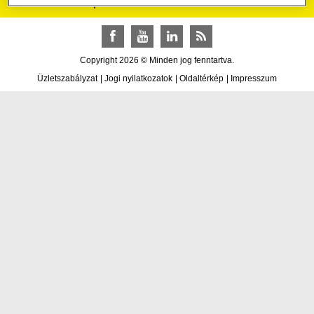
Raiffeisen csoport
Facebook
YouTube
LinkedIn
RSS
Copyright 2026 © Minden jog fenntartva.
Üzletszabályzat
|
Jogi nyilatkozatok
|
Oldaltérkép
|
Impresszum