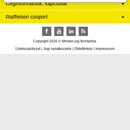
Céginformációk, kapcsolat
Raiffeisen csoport
Facebook
YouTube
LinkedIn
RSS
Copyright 2026 © Minden jog fenntartva.
Üzletszabályzat
|
Jogi nyilatkozatok
|
Oldaltérkép
|
Impresszum