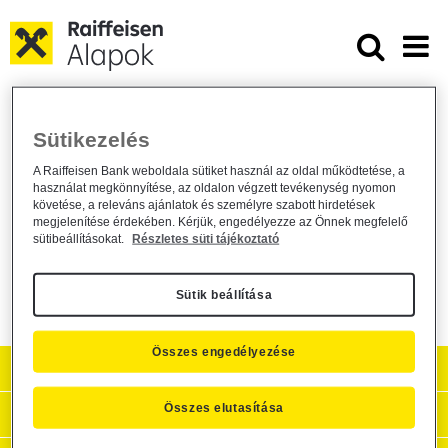
Ugrás a fő tartalomhoz
Budapest Alapkezelő Zrt.: GE Mone
Budapest Alapkezelő Zrt.: GE Money
Sütikezelés
Fejlett Piaci Részvény Alap Kezelési
A Raiffeisen Bank weboldala sütiket használ az oldal működtetése, a
szabályzat és Tájékoztató változása
használat megkönnyítése, az oldalon végzett tevékenység nyomon
követése, a releváns ajánlatok és személyre szabott hirdetések
megjelenítése érdekében. Kérjük, engedélyezze az Önnek megfelelő
Alapkezelő közzététel /
general /
2015. május 27.
sütibeállításokat.
Részletes süti tájékoztató
Közzététel
Sütik beállítása
Összes engedélyezése
Aktuális
Összes elutasítása
Hasznos információk