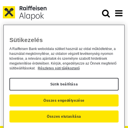
Ugrás a fő tartalomhoz
A Raiffeisen Tőke- és Hozamvédett
A Raiffeisen Tőke- és Hozamvédett
Sütikezelés
Likviditási Alap esetén a hozamvédelem
A Raiffeisen Bank weboldala sütiket használ az oldal működtetése, a
minimális szintje
használat megkönnyítése, az oldalon végzett tevékenység nyomon
követése, a releváns ajánlatok és személyre szabott hirdetések
megjelenítése érdekében. Kérjük, engedélyezze az Önnek megfelelő
Alapkezelő közzététel /
general /
2014. október 30.
sütibeállításokat.
Részletes süti tájékoztató
A Raiffeisen Befektetési Alapkezelő Zrt. (1054 Budapest,
Akadémia u. 6.) ezúton tájékoztatja tisztelt befektetőit, hogy a
Sütik beállítása
Raiffeisen Tőke- és Hozamvédett Likviditási Alap esetén a
kezelési szabályzat 34. pontja szerinti hozamvédelem minimális
szintje 2014. november 01. és 2014. november 30. közötti
Összes engedélyezése
időszakra évi 0,50%.
Összes elutasítása