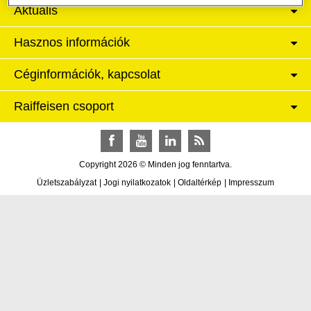
Aktuális
Hasznos információk
Céginformációk, kapcsolat
Raiffeisen csoport
Facebook
YouTube
LinkedIn
RSS
Copyright 2026 © Minden jog fenntartva.
Üzletszabályzat
|
Jogi nyilatkozatok
|
Oldaltérkép
|
Impresszum