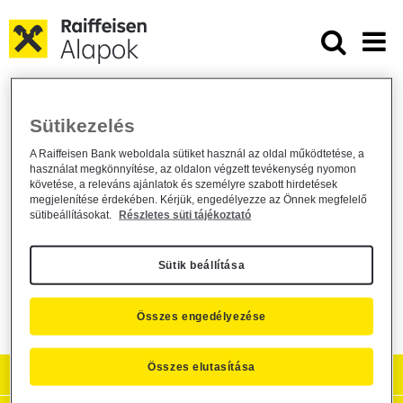
Ugrás a fő tartalomhoz
A Raiffeisen Garantált Pénzpiaci 
A Raiffeisen Garantált Pénzpiaci Alap
Sütikezelés
garantált minimum hozama
A Raiffeisen Bank weboldala sütiket használ az oldal működtetése, a
használat megkönnyítése, az oldalon végzett tevékenység nyomon
Alapkezelő közzététel /
general /
2011. november 2.
követése, a releváns ajánlatok és személyre szabott hirdetések
megjelenítése érdekében. Kérjük, engedélyezze az Önnek megfelelő
A Raiffeisen Befektetési Alapkezelő Zrt. (1054 Budapest,
sütibeállításokat.
Részletes süti tájékoztató
Akadémia u. 6.) ezúton tájékoztatja tisztelt befektetőit, hogy a
Raiffeisen Garantált Pénzpiaci Alap a tájékoztató 1.18 pontja
szerinti garantált minimumhozama a 2011. november 01. és
Sütik beállítása
2011. november 30. közötti időszakra évi
4,00
%.
Összes engedélyezése
Összes elutasítása
Aktuális