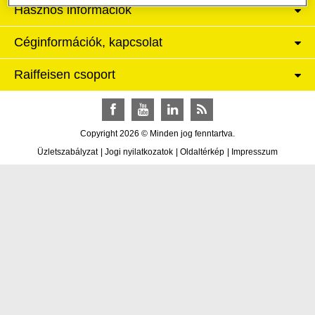
Hasznos információk
Céginformációk, kapcsolat
Raiffeisen csoport
Facebook
YouTube
LinkedIn
RSS
Copyright 2026 © Minden jog fenntartva.
Üzletszabályzat
|
Jogi nyilatkozatok
|
Oldaltérkép
|
Impresszum