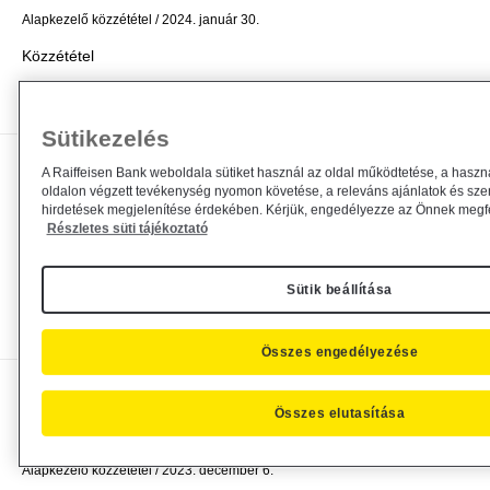
Alapkezelő közzététel
2024. január 30.
Közzététel
Bővebben
Sütikezelés
Tájékoztatás a Raiffeisen Befektetési
A Raiffeisen Bank weboldala sütiket használ az oldal működtetése, a haszn
oldalon végzett tevékenység nyomon követése, a releváns ajánlatok és sze
Alapkezelő Zrt....
hirdetések megjelenítése érdekében. Kérjük, engedélyezze az Önnek megfel
Részletes süti tájékoztató
Alapkezelő közzététel
2024. január 11.
Közzététel
Sütik beállítása
Bővebben
Összes engedélyezése
Módosul a Raiffeisen Befektetési
Összes elutasítása
Alapkezelő Zrt. által...
Alapkezelő közzététel
2023. december 6.