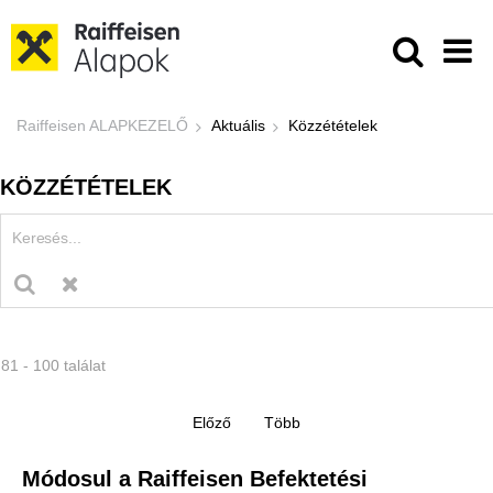
Ugrás a fő tartalomhoz
Közzétételek - Raiffeisen ALAPKE
Raiffeisen ALAPKEZELŐ
Aktuális
Közzétételek
KÖZZÉTÉTELEK
81 - 100 találat
Módosul a Raiffeisen Befektetési