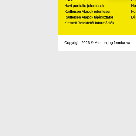
Havi portfólió jelentések
Ho
Raiffeisen Alapok jelentései
Fo
Raiffeisen Alapok tájékoztatói
Díj
Kiemelt Befektetői Információk
Copyright 2026 © Minden jog fenntartva.