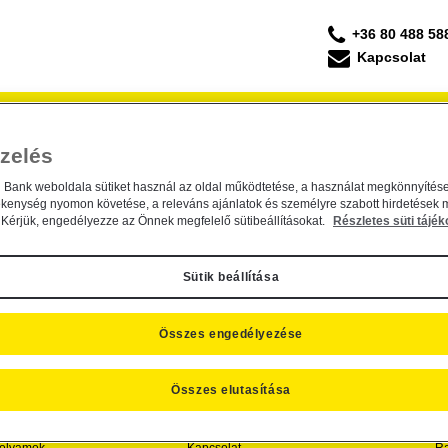
+36 80 488 58
Kapcsolat
Forgalmazás
Befektetési Kisokos
ESG Befek
zelés
etési Alapkezelő Zrt. tájékoztatása
 Alapkezelő Zrt. tájékoztatása forgalmazási, els
n Bank weboldala sütiket használ az oldal működtetése, a használat megkönnyítése
ékenység nyomon követése, a releváns ajánlatok és személyre szabott hirdetések 
Kérjük, engedélyezze az Önnek megfelelő sütibeállításokat.
Részletes süti tájék
. február 22.
Sütik beállítása
Összes engedélyezése
Összes elutasítása
SZNOS INFORMÁCIÓK
CÉGINFORMÁCIÓK, KAPCSOLAT
R
folyamok
Kapcsolat
Ra