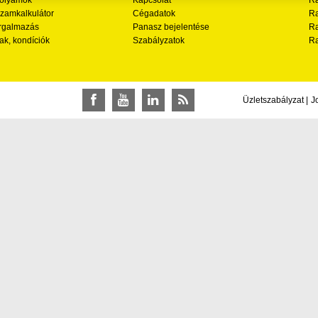
zamkalkulátor
Cégadatok
Ra
rgalmazás
Panasz bejelentése
Ra
ak, kondíciók
Szabályzatok
Ra
Üzletszabályzat
|
J
Facebook
YouTube
LinkedIn
RSS