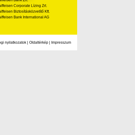
iffeisen Corporate Lízing Zrt.
iffeisen Biztosításközvetítő Kft.
iffeisen Bank International AG
ogi nyilatkozatok
|
Oldaltérkép
|
Impresszum