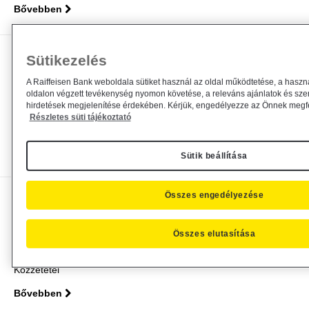
Bővebben
Elérhető Raiffeisen Befektetési Alapkezelő
Sütikezelés
Zrt. által...
A Raiffeisen Bank weboldala sütiket használ az oldal működtetése, a haszn
oldalon végzett tevékenység nyomon követése, a releváns ajánlatok és sze
Alapkezelő közzététel
2026. május 27.
hirdetések megjelenítése érdekében. Kérjük, engedélyezze az Önnek megfel
Részletes süti tájékoztató
Közzététel
Bővebben
Sütik beállítása
Összes engedélyezése
Módosul a Raiffeisen Befektetési
Alapkezelő Zrt. által...
Összes elutasítása
Alapkezelő közzététel
2026. május 12.
Közzététel
Bővebben