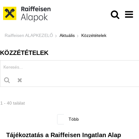
Ugrás a fő tartalomhoz
Közzétételek - Raiffeisen ALAPKE
Raiffeisen ALAPKEZELŐ
Aktuális
Közzétételek
KÖZZÉTÉTELEK
1 - 40 találat
Tájékoztatás a Raiffeisen Ingatlan Alap