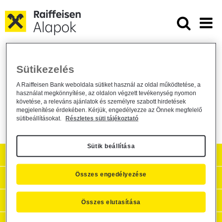
Ugrás a fő tartalomhoz
Befektetési alap nyilvántartásba v
Befektetési alap nyilvántartásba vétele
Sütikezelés
Alapkezelő közzététel /
2025. május 12.
A Raiffeisen Bank weboldala sütiket használ az oldal működtetése, a
használat megkönnyítése, az oldalon végzett tevékenység nyomon
Közzététel
követése, a releváns ajánlatok és személyre szabott hirdetések
megjelenítése érdekében. Kérjük, engedélyezze az Önnek megfelelő
sütibeállításokat.
Részletes süti tájékoztató
Sütik beállítása
Aktuális
Összes engedélyezése
Hasznos információk
Céginformációk, kapcsolat
Összes elutasítása