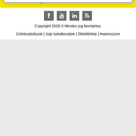
Raiffeisen csoport
Facebook
YouTube
LinkedIn
RSS
Copyright 2026 © Minden jog fenntartva.
Üzletszabályzat
|
Jogi nyilatkozatok
|
Oldaltérkép
|
Impresszum