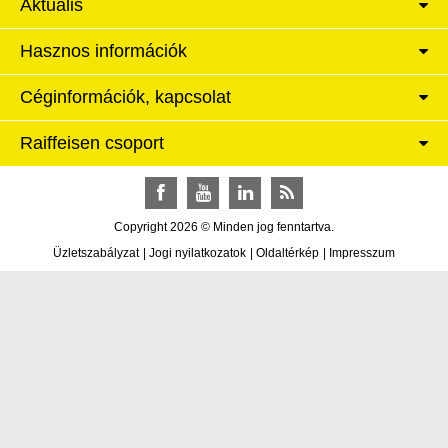
Aktuális
Hasznos információk
Céginformációk, kapcsolat
Raiffeisen csoport
Facebook
YouTube
LinkedIn
RSS
Copyright 2026 © Minden jog fenntartva.
Üzletszabályzat
|
Jogi nyilatkozatok
|
Oldaltérkép
|
Impresszum