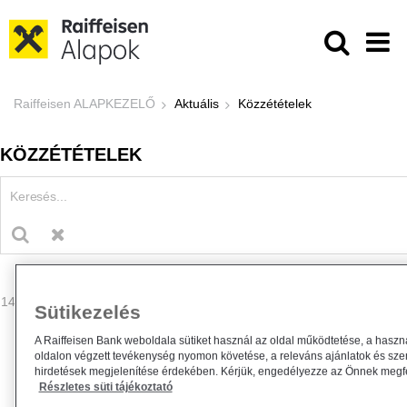
Ugrás a fő tartalomhoz
Közzétételek - Raiffeisen ALAPKE
Raiffeisen ALAPKEZELŐ
Aktuális
Közzétételek
KÖZZÉTÉTELEK
149 - 152 találat
Sütikezelés
A Raiffeisen Bank weboldala sütiket használ az oldal működtetése, a haszn
oldalon végzett tevékenység nyomon követése, a releváns ajánlatok és sze
hirdetések megjelenítése érdekében. Kérjük, engedélyezze az Önnek megfel
Részletes süti tájékoztató
Módosul a Raiffeisen Befektetési