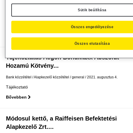
Alapkezelő Zrt. által...
Sütik beállítása
Alapkezelő közzététel
general
2021. augusztus 12.
Közzététel
Összes engedélyezése
Bővebben
Összes elutasítása
Tájékoztatás Aegon BondMaxx Abszolút
Hozamú Kötvény...
Bank közzététel
Alapkezelő közzététel
general
2021. augusztus 4.
Tájékoztató
Bővebben
Módosul kettő, a Raiffeisen Befektetési
Alapkezelő Zrt....