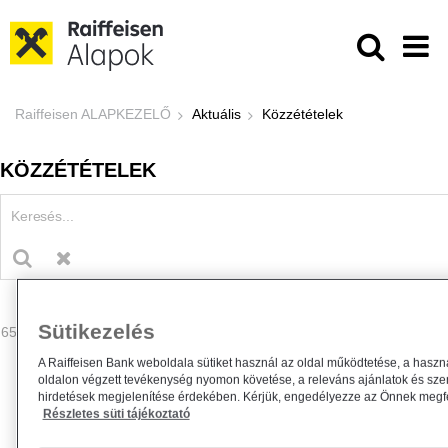
Ugrás a fő tartalomhoz
Közzétételek - Raiffeisen ALAPKE
Raiffeisen ALAPKEZELŐ
Aktuális
Közzétételek
KÖZZÉTÉTELEK
Sütikezelés
65 - 68 találat
A Raiffeisen Bank weboldala sütiket használ az oldal működtetése, a haszn
oldalon végzett tevékenység nyomon követése, a releváns ajánlatok és sze
hirdetések megjelenítése érdekében. Kérjük, engedélyezze az Önnek megfel
Részletes süti tájékoztató
Kiemelt információkat tartalmazó