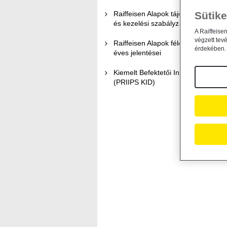
Raiffeisen Alapok tájékoztatói
Sütike
és kezelési szabályzatai
A Raiffeise
végzett tev
Raiffeisen Alapok féléves és
érdekében. 
éves jelentései
Kiemelt Befektetői Információk
(PRIIPS KID)