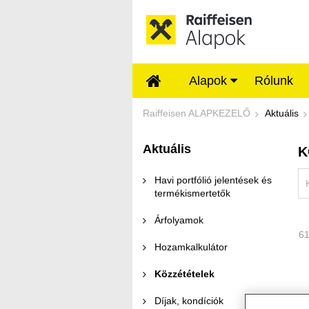
Ugrás a fő tartalomhoz
Alapok
Rólunk
Közzétételek - Rai
Raiffeisen ALAPKEZELŐ
Aktuális
Aktuális
K
Havi portfólió jelentések és
termékismertetők
Árfolyamok
61
Hozamkalkulátor
Közzétételek
Díjak, kondíciók