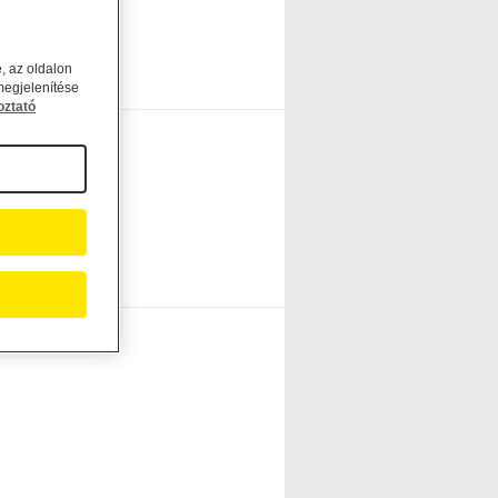
, az oldalon
megjelenítése
oztató