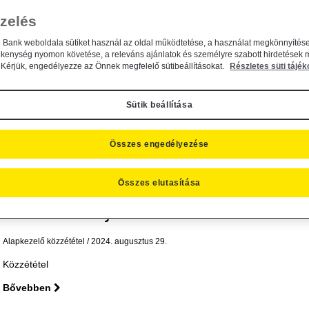
Közzététel Közzététel
zelés
Bővebben
n Bank weboldala sütiket használ az oldal működtetése, a használat megkönnyítése
ékenység nyomon követése, a releváns ajánlatok és személyre szabott hirdetések 
Kérjük, engedélyezze az Önnek megfelelő sütibeállításokat.
Részletes süti tájék
Kezelési szabályzat módosítás
Sütik beállítása
Alapkezelő közzététel
2024. augusztus 29.
Közzététel
Összes engedélyezése
Bővebben
Összes elutasítása
Kezelési szabályzat módosítás
Alapkezelő közzététel
2024. augusztus 29.
Közzététel
Bővebben