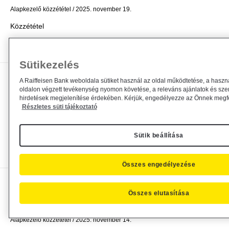
Alapkezelő közzététel
2025. november 19.
Közzététel
Bővebben
Sütikezelés
Módosul a Raiffeisen Befektetési
A Raiffeisen Bank weboldala sütiket használ az oldal működtetése, a haszn
oldalon végzett tevékenység nyomon követése, a releváns ajánlatok és sze
Alapkezelő Zrt. által...
hirdetések megjelenítése érdekében. Kérjük, engedélyezze az Önnek megfel
Részletes süti tájékoztató
Alapkezelő közzététel
2025. november 17.
Közzététel
Sütik beállítása
Bővebben
Összes engedélyezése
Kiemelt információkat tartalmazó
Összes elutasítása
dokumentum módosítás
Alapkezelő közzététel
2025. november 14.