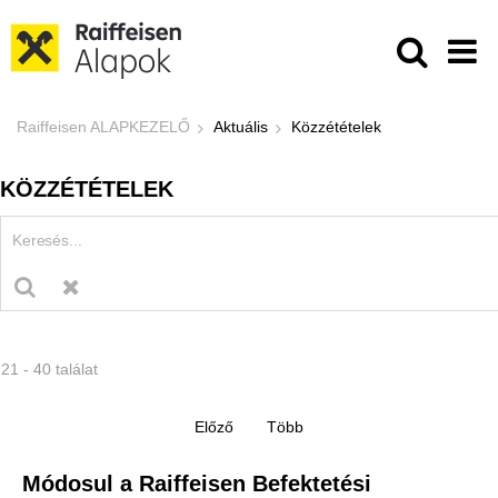
Ugrás a fő tartalomhoz
Közzétételek - Raiffeisen ALAPKE
Raiffeisen ALAPKEZELŐ
Aktuális
Közzétételek
KÖZZÉTÉTELEK
21 - 40 találat
Módosul a Raiffeisen Befektetési