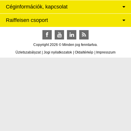
Céginformációk, kapcsolat
Raiffeisen csoport
Facebook
YouTube
LinkedIn
RSS
Copyright 2026 © Minden jog fenntartva.
Üzletszabályzat
|
Jogi nyilatkozatok
|
Oldaltérkép
|
Impresszum