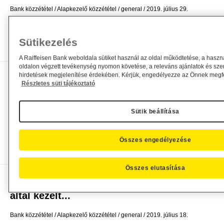
Bank közzététel
Alapkezelő közzététel
general
2019. július 29.
Hirdetmény
Sütikezelés
Bővebben
A Raiffeisen Bank weboldala sütiket használ az oldal működtetése, a haszn
oldalon végzett tevékenység nyomon követése, a releváns ajánlatok és sze
hirdetések megjelenítése érdekében. Kérjük, engedélyezze az Önnek megfel
Tájékoztatás a DIALÓG befektetési alapok
Részletes süti tájékoztató
elszámolási és...
Sütik beállítása
Bank közzététel
Alapkezelő közzététel
general
2019. július 22.
Hirdetmény
Összes engedélyezése
Bővebben
Összes elutasítása
Tájékoztatás a HOLD Alapkezelő Zrt. az
által kezelt...
Bank közzététel
Alapkezelő közzététel
general
2019. július 18.