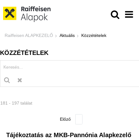
Ugrás a fő tartalomhoz
Közzétételek - Raiffeisen ALAPKE
Raiffeisen ALAPKEZELŐ
Aktuális
Közzétételek
KÖZZÉTÉTELEK
181 - 197 találat
Tájékoztatás az MKB-Pannónia Alapkezelő