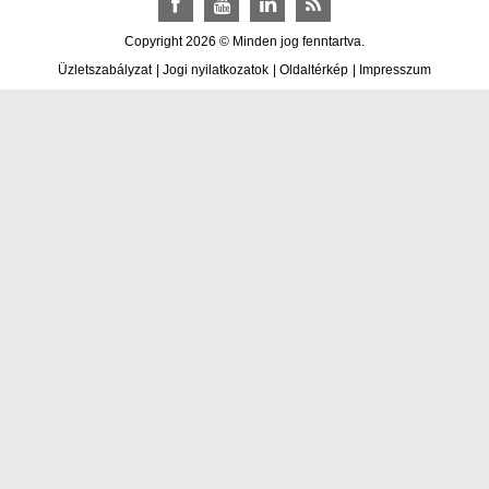
Facebook
YouTube
LinkedIn
RSS
Copyright 2026 © Minden jog fenntartva.
Üzletszabályzat
|
Jogi nyilatkozatok
|
Oldaltérkép
|
Impresszum