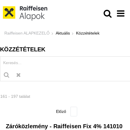
Ugrás a fő tartalomhoz
Közzétételek - Raiffeisen ALAPKE
Raiffeisen ALAPKEZELŐ
Aktuális
Közzétételek
KÖZZÉTÉTELEK
161 - 197 találat
Záróközlemény - Raiffeisen Fix 4% 141010