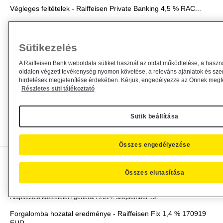
Végleges feltételek - Raiffeisen Private Banking 4,5 % RAC...
Bővebben
Sütikezelés
Forgalomba hozatal eredménye -
A Raiffeisen Bank weboldala sütiket használ az oldal működtetése, a haszn
oldalon végzett tevékenység nyomon követése, a releváns ajánlatok és sze
Raiffeisen Változó...
hirdetések megjelenítése érdekében. Kérjük, engedélyezze az Önnek megfel
Részletes süti tájékoztató
Alapkezelő közzététel
general
2014. szeptember 19.
Forgalomba hozatal eredménye - Raiffeisen Változó...
Sütik beállítása
Bővebben
Összes engedélyezése
Forgalomba hozatal eredménye -
Összes elutasítása
Raiffeisen 1,4 % Fix...
Alapkezelő közzététel
general
2014. szeptember 19.
Forgalomba hozatal eredménye - Raiffeisen Fix 1,4 % 170919