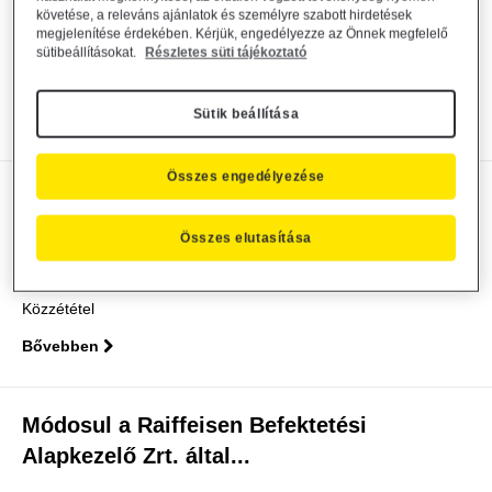
Alapkezelő Zrt. által...
követése, a releváns ajánlatok és személyre szabott hirdetések
megjelenítése érdekében. Kérjük, engedélyezze az Önnek megfelelő
Alapkezelő közzététel
2025. október 2.
sütibeállításokat.
Részletes süti tájékoztató
Közzététel
Sütik beállítása
Bővebben
Összes engedélyezése
Tájékoztatás a Raiffeisen Befektetési
Alapkezelő Zrt....
Összes elutasítása
Alapkezelő közzététel
2025. október 1.
Közzététel
Bővebben
Módosul a Raiffeisen Befektetési
Alapkezelő Zrt. által...