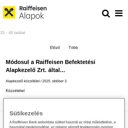
Ugrás a fő tartalomhoz
Közzétételek - Raiffeisen ALAPKE
31 - 40 találat
Módosul a Raiffeisen Befektetési
Alapkezelő Zrt. által...
Alapkezelő közzététel
2025. október 3.
Közzététel
Bővebben
Sütikezelés
Módosul a Raiffeisen Befektetési
A Raiffeisen Bank weboldala sütiket használ az oldal működtetése, a
használat megkönnyítése, az oldalon végzett tevékenység nyomon