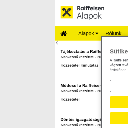
Ugrás a fő tartalomhoz
Alapok
Rólunk
Főoldal - Raiffeis
Sütike
Tájékoztatás a Raiffeisen Ingatlan
Alapkezelő közzététel
2026. július 31.
A Raiffeise
Közzététel Kimutatás
végzett tev
érdekében. 
Módosul a Raiffeisen Befektetési A
Alapkezelő közzététel
2026. július 14.
Közzététel
Döntés igazgatósági tag visszahív
Alapkezelő közzététel
2026. július 9.