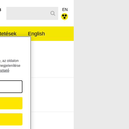
EN
Kereső sáv
8
tetések
English
, az oldalon
megjelenítése
oztató