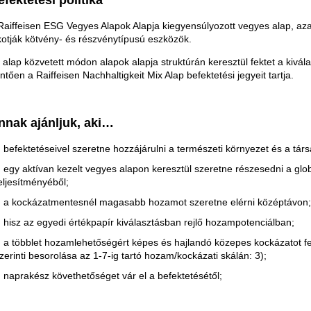
efektetési politika
Raiffeisen ESG Vegyes Alapok Alapja kiegyensúlyozott vegyes alap, azaz 
kotják kötvény- és részvénytípusú eszközök.
 alap közvetett módon alapok alapja struktúrán keresztül fektet a kivála
ntően a Raiffeisen Nachhaltigkeit Mix Alap befektetési jegyeit tartja.
nnak ajánljuk, aki…
befektetéseivel szeretne hozzájárulni a természeti környezet és a tá
egy aktívan kezelt vegyes alapon keresztül szeretne részesedni a glo
eljesítményéből;
a kockázatmentesnél magasabb hozamot szeretne elérni középtávon;
hisz az egyedi értékpapír kiválasztásban rejlő hozampotenciálban;
a többlet hozamlehetőségért képes és hajlandó közepes kockázatot felv
zerinti besorolása az 1-7-ig tartó hozam/kockázati skálán: 3);
naprakész követhetőséget vár el a befektetésétől;