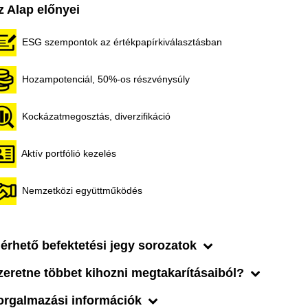
z Alap előnyei
ESG szempontok az értékpapírkiválasztásban
Hozampotenciál, 50%-os részvénysúly
Kockázatmegosztás, diverzifikáció
Aktív portfólió kezelés
Nemzetközi együttműködés
lérhető befektetési jegy sorozatok
zeretne többet kihozni megtakarításaiból?
orgalmazási információk