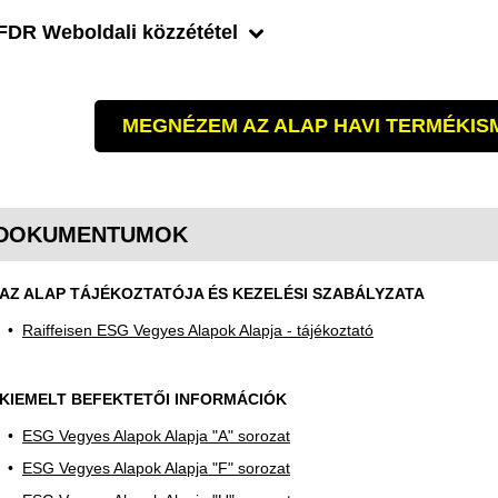
FDR Weboldali közzététel
MEGNÉZEM AZ ALAP HAVI TERMÉKI
DOKUMENTUMOK
AZ ALAP TÁJÉKOZTATÓJA ÉS KEZELÉSI SZABÁLYZATA
Raiffeisen ESG Vegyes Alapok Alapja - tájékoztató
KIEMELT BEFEKTETŐI INFORMÁCIÓK
ESG Vegyes Alapok Alapja "A" sorozat
ESG Vegyes Alapok Alapja "F" sorozat