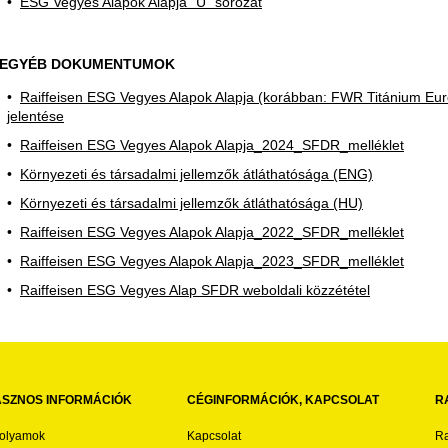
ESG Vegyes Alapok Alapja "U" sorozat
EGYÉB DOKUMENTUMOK
Raiffeisen ESG Vegyes Alapok Alapja (korábban: FWR Titánium Euró
jelentése
Raiffeisen ESG Vegyes Alapok Alapja_2024_SFDR_melléklet
Környezeti és társadalmi jellemzők átláthatósága (ENG)
Környezeti és társadalmi jellemzők átláthatósága (HU)
Raiffeisen ESG Vegyes Alapok Alapja_2022_SFDR_melléklet
Raiffeisen ESG Vegyes Alapok Alapja_2023_SFDR_melléklet
Raiffeisen ESG Vegyes Alap SFDR weboldali közzététel
SZNOS INFORMÁCIÓK
CÉGINFORMÁCIÓK, KAPCSOLAT
R
folyamok
Kapcsolat
Ra