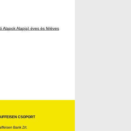
 Alapok Alapja) éves és féléves
AIFFEISEN CSOPORT
iffeisen Bank Zrt.