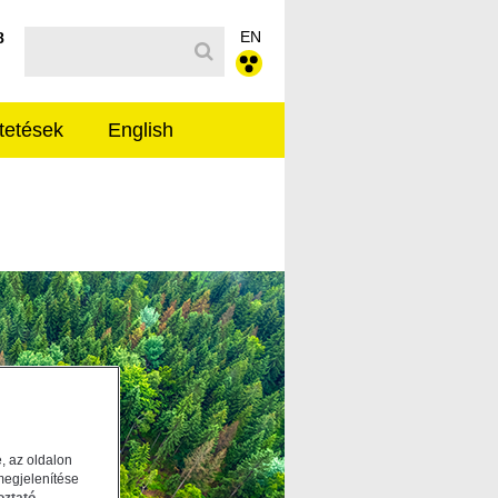
EN
Kereső sáv
8
tetések
English
, az oldalon
megjelenítése