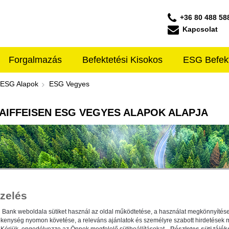
+36 80 488 58
Kapcsolat
Forgalmazás
Befektetési Kisokos
ESG Befek
feisen ALAPKEZELŐ
ESG Alapok
ESG Vegyes
AIFFEISEN ESG VEGYES ALAPOK ALAPJA
zelés
n Bank weboldala sütiket használ az oldal működtetése, a használat megkönnyítése
ékenység nyomon követése, a releváns ajánlatok és személyre szabott hirdetések 