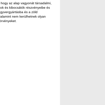
, hogy az alap vagyonát társadalmi,
atok és kibocsátók részvényeibe és
egyvergyártásba és a zöld
valamint nem kerülhetnek olyan
törvényeket.