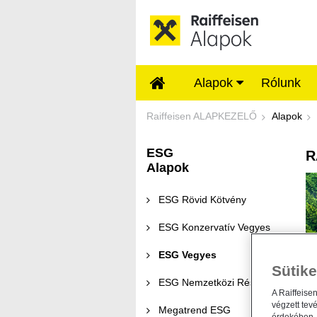
Ugrás a fő tartalomhoz
Alapok
Rólunk
ESG Vegyes - Raif
Raiffeisen ALAPKEZELŐ
Alapok
ESG
R
Alapok
ESG Rövid Kötvény
ESG Konzervatív Vegyes
ESG Vegyes
Sütike
ESG Nemzetközi Részvény
A Raiffeise
végzett tev
Megatrend ESG