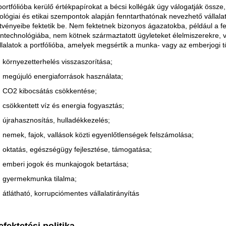
portfólióba kerülő értékpapírokat a bécsi kollégák úgy válogatják össze
ológiai és etikai szempontok alapján fenntarthatónak nevezhető vállal
tvényeibe fektetik be. Nem fektetnek bizonyos ágazatokba, például a f
ntechnológiába, nem kötnek származtatott ügyleteket élelmiszerekre, 
llalatok a portfólióba, amelyek megsértik a munka- vagy az emberjogi 
környezetterhelés visszaszorítása;
megújuló energiaforrások használata;
CO2 kibocsátás csökkentése;
csökkentett víz és energia fogyasztás;
újrahasznosítás, hulladékkezelés;
nemek, fajok, vallások közti egyenlőtlenségek felszámolása;
oktatás, egészségügy fejlesztése, támogatása;
emberi jogok és munkajogok betartása;
gyermekmunka tilalma;
átlátható, korrupciómentes vállalatirányítás