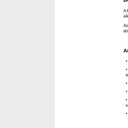
B
A 
al
Az
dö
A
t
s