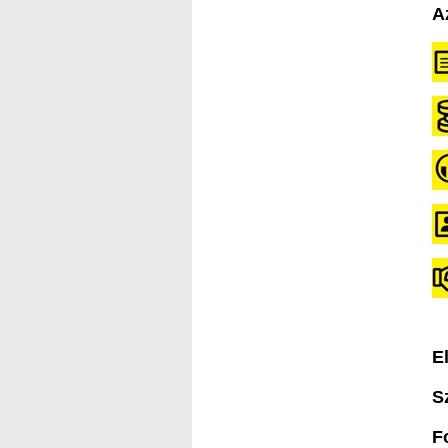
A
E
S
F