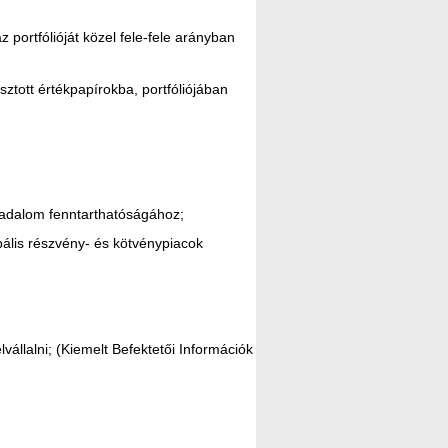
portfólióját közel fele-fele arányban
sztott értékpapírokba, portfóliójában
rsadalom fenntarthatóságához;
bális részvény- és kötvénypiacok
állalni; (Kiemelt Befektetői Információk