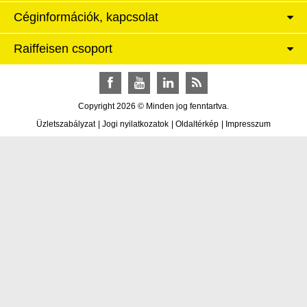
Céginformációk, kapcsolat
Raiffeisen csoport
Facebook
YouTube
LinkedIn
RSS
Copyright 2026 © Minden jog fenntartva.
Üzletszabályzat
|
Jogi nyilatkozatok
|
Oldaltérkép
|
Impresszum