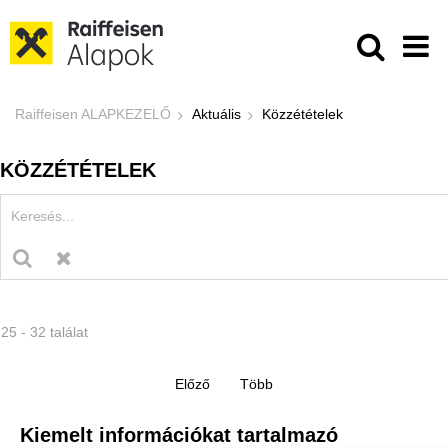
Ugrás a fő tartalomhoz
Közzétételek - Raiffeisen ALAPKE
Raiffeisen ALAPKEZELŐ
Aktuális
Közzétételek
KÖZZÉTÉTELEK
25 - 32 találat
Kiemelt információkat tartalmazó