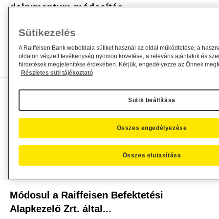
dokumentum módosítás
Alapkezelő közzététel
2025. november 14.
Sütikezelés
Közzététel
A Raiffeisen Bank weboldala sütiket használ az oldal működtetése, a haszn
oldalon végzett tevékenység nyomon követése, a releváns ajánlatok és sze
Bővebben
hirdetések megjelenítése érdekében. Kérjük, engedélyezze az Önnek megfel
Részletes süti tájékoztató
Módosul a Raiffeisen Befektetési
Sütik beállítása
Alapkezelő Zrt. által...
Alapkezelő közzététel
2025. október 10.
Összes engedélyezése
Közzététel
Összes elutasítása
Bővebben
Módosul a Raiffeisen Befektetési
Alapkezelő Zrt. által...