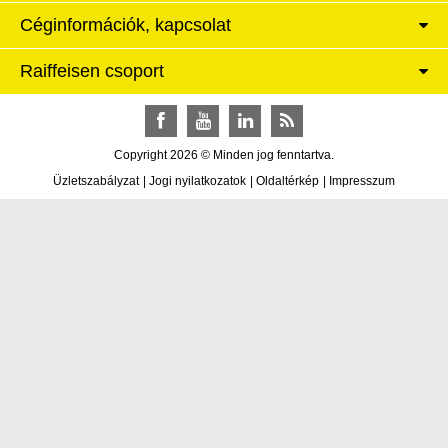
Céginformációk, kapcsolat
Raiffeisen csoport
Facebook
YouTube
LinkedIn
RSS
Copyright 2026 © Minden jog fenntartva.
Üzletszabályzat
|
Jogi nyilatkozatok
|
Oldaltérkép
|
Impresszum