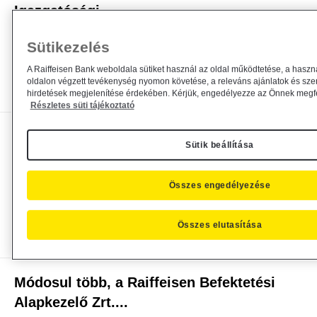
Igazgatósági...
Alapkezelő közzététel
general
2021. március 17.
Sütikezelés
Hirdetmény
A Raiffeisen Bank weboldala sütiket használ az oldal működtetése, a haszn
oldalon végzett tevékenység nyomon követése, a releváns ajánlatok és sze
Bővebben
hirdetések megjelenítése érdekében. Kérjük, engedélyezze az Önnek megfel
Részletes süti tájékoztató
Módosul több, a Raiffeisen Befektetési
Sütik beállítása
Alapkezelő Zrt....
Alapkezelő közzététel
general
2021. március 9.
Összes engedélyezése
Közzététel
Összes elutasítása
Bővebben
Módosul több, a Raiffeisen Befektetési
Alapkezelő Zrt....