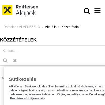
Ugrás a fő tartalomhoz
Közzétételek - Raiffeisen ALAPKE
Raiffeisen ALAPKEZELŐ
Aktuális
Közzétételek
KÖZZÉTÉTELEK
157 - 160 találat
Sütikezelés
A Raiffeisen Bank weboldala sütiket használ az oldal működtetése, a haszn
oldalon végzett tevékenység nyomon követése, a releváns ajánlatok és sze
hirdetések megjelenítése érdekében. Kérjük, engedélyezze az Önnek megfel
Részletes süti tájékoztató
Egyedüli részvényesi határozat