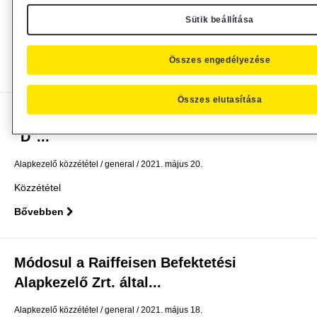
Alapkezelő közzététel
general
2021. május 27.
Sütik beállítása
Hirdetmény
Összes engedélyezése
Bővebben
Összes elutasítása
Tájékoztatás a Raiffeisen Ingatlan Alap
"D"...
Alapkezelő közzététel
general
2021. május 20.
Közzététel
Bővebben
Módosul a Raiffeisen Befektetési
Alapkezelő Zrt. által...
Alapkezelő közzététel
general
2021. május 18.