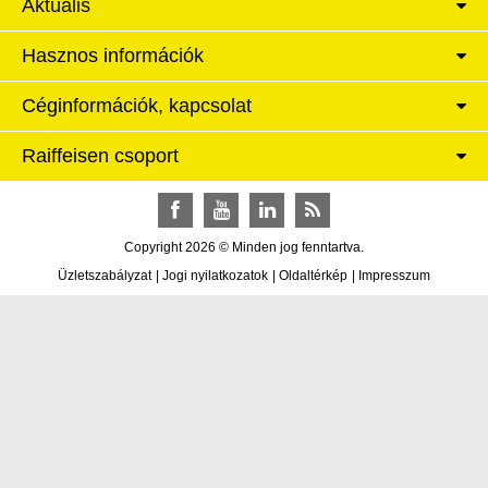
Aktuális
Hasznos információk
Céginformációk, kapcsolat
Raiffeisen csoport
Facebook
YouTube
LinkedIn
RSS
Copyright 2026 © Minden jog fenntartva.
Üzletszabályzat
|
Jogi nyilatkozatok
|
Oldaltérkép
|
Impresszum