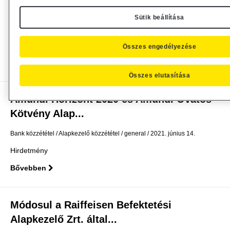
Alapkezelő Zrt....
Sütik beállítása
Alapkezelő közzététel
general
2021. június 23.
Hirdetmény
Összes engedélyezése
Bővebben
Összes elutasítása
Amundi Horizont 2020 és Amundi Óvatos
Kötvény Alap...
Bank közzététel
Alapkezelő közzététel
general
2021. június 14.
Hirdetmény
Bővebben
Módosul a Raiffeisen Befektetési
Alapkezelő Zrt. által...