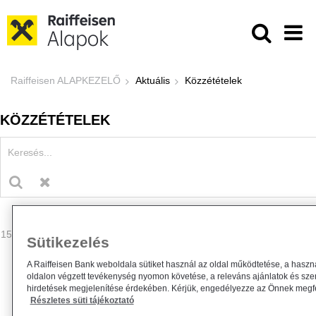
Ugrás a fő tartalomhoz
Közzétételek - Raiffeisen ALAPKE
Raiffeisen ALAPKEZELŐ
Aktuális
Közzétételek
KÖZZÉTÉTELEK
153 - 156 találat
Sütikezelés
A Raiffeisen Bank weboldala sütiket használ az oldal működtetése, a haszn
oldalon végzett tevékenység nyomon követése, a releváns ajánlatok és sze
hirdetések megjelenítése érdekében. Kérjük, engedélyezze az Önnek megfel
Részletes süti tájékoztató
Tájékoztatás a Raiffeisen Befektetési