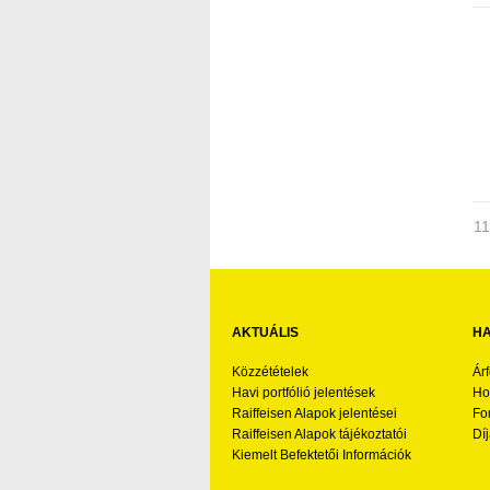
11
AKTUÁLIS
HA
Közzétételek
Ár
Havi portfólió jelentések
Ho
Raiffeisen Alapok jelentései
Fo
Raiffeisen Alapok tájékoztatói
Díj
Kiemelt Befektetői Információk