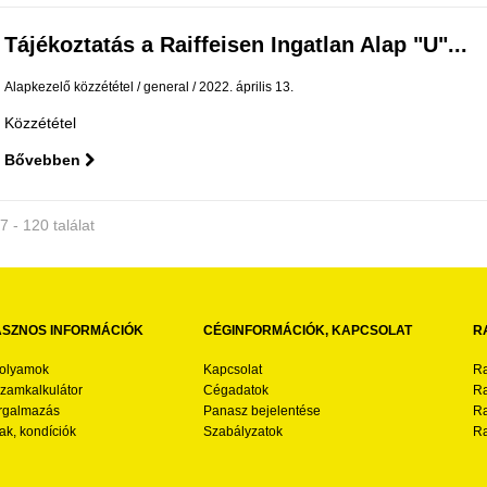
Tájékoztatás a Raiffeisen Ingatlan Alap "U"...
Alapkezelő közzététel
general
2022. április 13.
Közzététel
Bővebben
7 - 120 találat
SZNOS INFORMÁCIÓK
CÉGINFORMÁCIÓK, KAPCSOLAT
R
folyamok
Kapcsolat
Ra
zamkalkulátor
Cégadatok
Ra
rgalmazás
Panasz bejelentése
Ra
ak, kondíciók
Szabályzatok
Ra