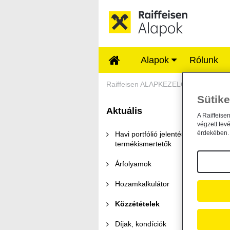
Ugrás a fő tartalomhoz
Alapok
Rólunk
Közzétételek - Rai
Raiffeisen ALAPKEZELŐ
Aktuális
Sütike
Aktuális
K
A Raiffeise
végzett tev
érdekében. 
Havi portfólió jelentések és
termékismertetők
Árfolyamok
11
Hozamkalkulátor
Közzétételek
Díjak, kondíciók