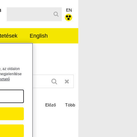
EN
Kereső sáv
8
tetések
English
, az oldalon
megjelenítése
oztató
tatása...