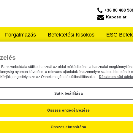
+36 80 488 58
Kapcsolat
Forgalmazás
Befektetési Kisokos
ESG Befek
ffeisen ALAPKEZELŐ
Közzétételek
zelés
ÖZZÉTÉTELEK
n Bank weboldala sütiket használ az oldal működtetése, a használat megkönnyítése
ékenység nyomon követése, a releváns ajánlatok és személyre szabott hirdetések 
Kérjük, engedélyezze az Önnek megfelelő sütibeállításokat.
Részletes süti tájék
Sütik beállítása
7 - 120 találat
Összes engedélyezése
A Raiffeisen Befektetési Alapkezelő Zrt. tájékoz
Összes elutasítása
Alapkezelő közzététel
general
2022. június 20.