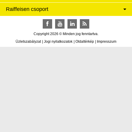
Raiffeisen csoport
Facebook
YouTube
LinkedIn
RSS
Copyright 2026 © Minden jog fenntartva.
Üzletszabályzat
|
Jogi nyilatkozatok
|
Oldaltérkép
|
Impresszum