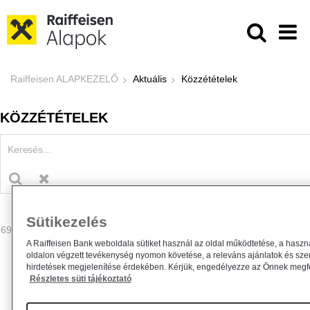
Ugrás a fő tartalomhoz
Közzétételek - Raiffeisen ALAPKE
Raiffeisen ALAPKEZELŐ
Aktuális
Közzétételek
KÖZZÉTÉTELEK
Sütikezelés
69 - 72 találat
A Raiffeisen Bank weboldala sütiket használ az oldal működtetése, a haszn
oldalon végzett tevékenység nyomon követése, a releváns ajánlatok és sze
hirdetések megjelenítése érdekében. Kérjük, engedélyezze az Önnek megfel
Részletes süti tájékoztató
Kezelési szabályzat módosítás