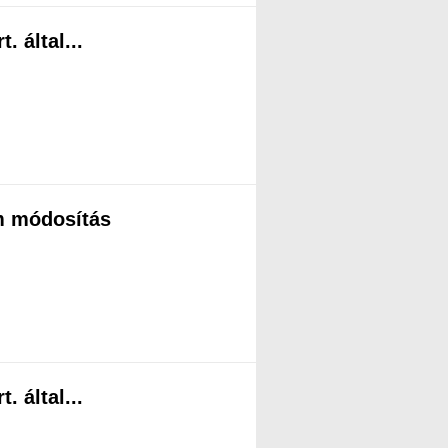
 által...
m módosítás
 által...