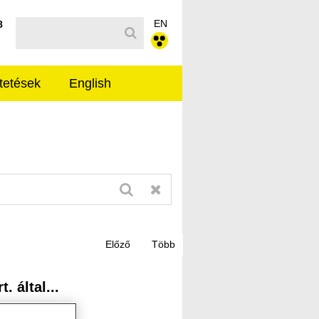
EN
Kereső sáv
8
tetések
English
 által...