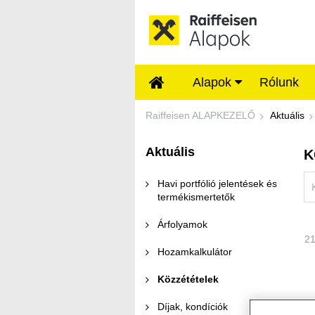
Ugrás a fő tartalomhoz
Alapok
Rólunk
Közzétételek - Rai
Raiffeisen ALAPKEZELŐ
Aktuális
Aktuális
K
Havi portfólió jelentések és
termékismertetők
Árfolyamok
21
Hozamkalkulátor
Közzétételek
Díjak, kondíciók