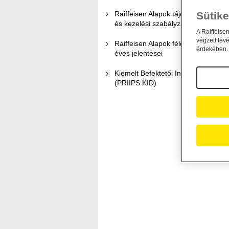
Raiffeisen Alapok tájékoztatói
Sütike
és kezelési szabályzatai
A Raiffeise
végzett tev
Raiffeisen Alapok féléves és
érdekében. 
éves jelentései
Kiemelt Befektetői Információk
(PRIIPS KID)