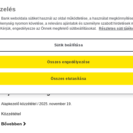
Közzététel
zelés
Bővebben
n Bank weboldala sütiket használ az oldal működtetése, a használat megkönnyítése
ékenység nyomon követése, a releváns ajánlatok és személyre szabott hirdetések 
Kérjük, engedélyezze az Önnek megfelelő sütibeállításokat.
Részletes süti tájék
Módosul a Raiffeisen Befektetési Alapkezelő Zrt.
Sütik beállítása
Alapkezelő közzététel
2025. november 21.
Közzététel
Összes engedélyezése
Bővebben
Összes elutasítása
Tájékoztatás forgalmazási feltételek változásáró
Alapkezelő közzététel
2025. november 19.
Közzététel
Bővebben