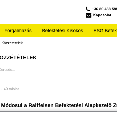
+36 80 488 58
Kapcsolat
Forgalmazás
Befektetési Kisokos
ESG Befek
ffeisen ALAPKEZELŐ
Közzétételek
ÖZZÉTÉTELEK
 - 40 találat
Módosul a Raiffeisen Befektetési Alapkezelő Zrt.
Alapkezelő közzététel
2025. november 27.