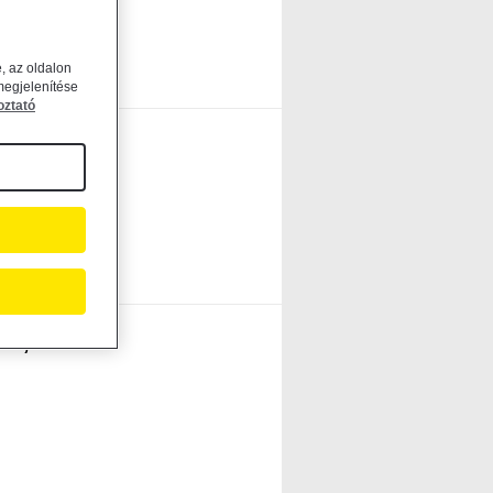
, az oldalon
megjelenítése
oztató
 által...
l,...