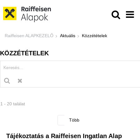
Ugrás a fő tartalomhoz
Közzétételek - Raiffeisen ALAPKE
Raiffeisen ALAPKEZELŐ
Aktuális
Közzétételek
KÖZZÉTÉTELEK
1 - 20 találat
Tájékoztatás a Raiffeisen Ingatlan Alap