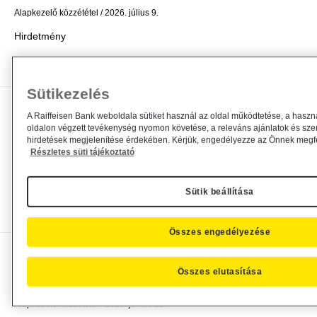
Alapkezelő közzététel
2026. július 9.
Hirdetmény
Bővebben
Sütikezelés
Módosul a Raiffeisen Befektetési
A Raiffeisen Bank weboldala sütiket használ az oldal működtetése, a haszn
oldalon végzett tevékenység nyomon követése, a releváns ajánlatok és sze
Alapkezelő Zrt. által...
hirdetések megjelenítése érdekében. Kérjük, engedélyezze az Önnek megfel
Részletes süti tájékoztató
Alapkezelő közzététel
2026. július 1.
Közzététel
Sütik beállítása
Bővebben
Összes engedélyezése
Módosul a Raiffeisen Befektetési
Összes elutasítása
Alapkezelő Zrt. által...
Alapkezelő közzététel
2026. június 22.