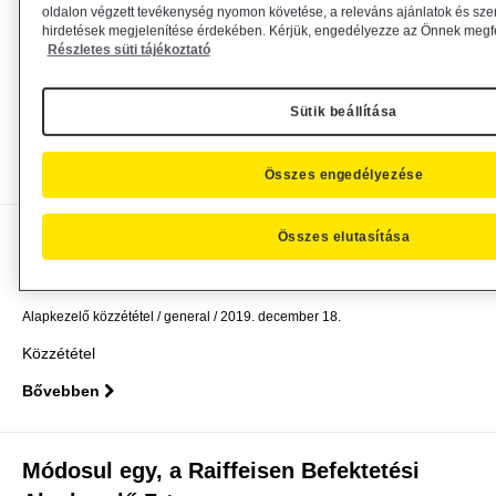
Záróközlemény - Raiffeisen 2,75% TB
oldalon végzett tevékenység nyomon követése, a releváns ajánlatok és sze
hirdetések megjelenítése érdekében. Kérjük, engedélyezze az Önnek megfel
191220 EUR Kötvény
Részletes süti tájékoztató
Bank közzététel
Alapkezelő közzététel
general
2019. december 23.
Sütik beállítása
Közlemény
Bővebben
Összes engedélyezése
Összes elutasítása
Módosul több, a Raiffeisen Befektetési
Alapkezelő Zrt....
Alapkezelő közzététel
general
2019. december 18.
Közzététel
Bővebben
Módosul egy, a Raiffeisen Befektetési