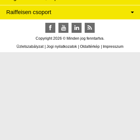
Raiffeisen csoport
Facebook
YouTube
LinkedIn
RSS
Copyright 2026 © Minden jog fenntartva.
Üzletszabályzat
|
Jogi nyilatkozatok
|
Oldaltérkép
|
Impresszum