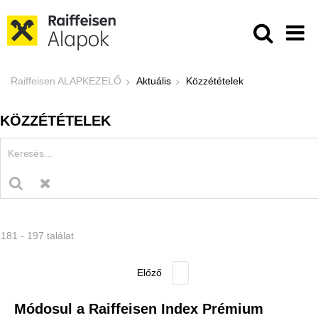
Ugrás a fő tartalomhoz
Közzétételek - Raiffeisen ALAPKE
Raiffeisen ALAPKEZELŐ
Aktuális
Közzétételek
KÖZZÉTÉTELEK
181 - 197 találat
Módosul a Raiffeisen Index Prémium