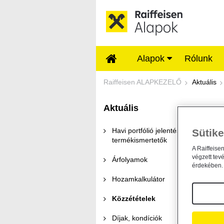
Ugrás a fő tartalomhoz
Alapok
Rólunk
Közzétételek - Rai
Raiffeisen ALAPKEZELŐ
Aktuális
Aktuális
K
Havi portfólió jelentések és
Sütike
termékismertetők
A Raiffeise
végzett tev
Árfolyamok
érdekében. 
11
Hozamkalkulátor
Közzétételek
Díjak, kondíciók