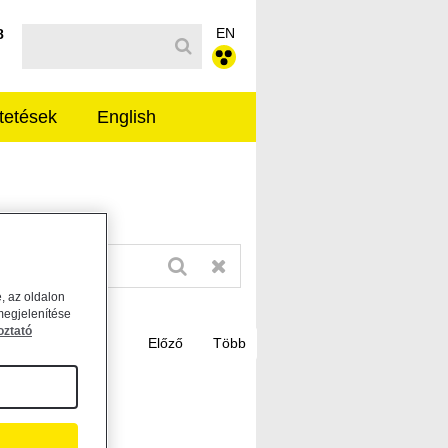
EN
Kereső sáv
8
tetések
English
, az oldalon
megjelenítése
oztató
tásáról -...