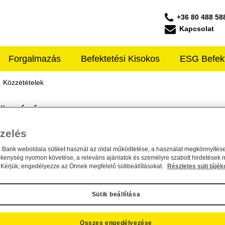
+36 80 488 58
Kapcsolat
Forgalmazás
Befektetési Kisokos
ESG Befek
ffeisen ALAPKEZELŐ
Közzétételek
ÖZZÉTÉTELEK
zelés
n Bank weboldala sütiket használ az oldal működtetése, a használat megkönnyítése
ékenység nyomon követése, a releváns ajánlatok és személyre szabott hirdetések 
Kérjük, engedélyezze az Önnek megfelelő sütibeállításokat.
Részletes süti tájék
3 - 120 találat
Sütik beállítása
Tájékoztatás a szerepvállalási politika végrehaj
Alapkezelő közzététel
general
2022. szeptember 26.
Összes engedélyezése