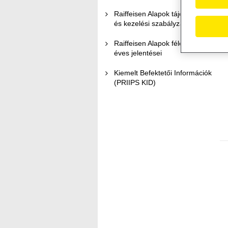
Raiffeisen Alapok tájékoztatói
és kezelési szabályzatai
Raiffeisen Alapok féléves és
éves jelentései
Kiemelt Befektetői Információk
(PRIIPS KID)