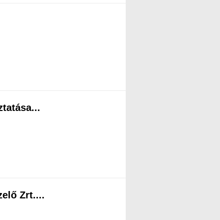
tatása...
lő Zrt....