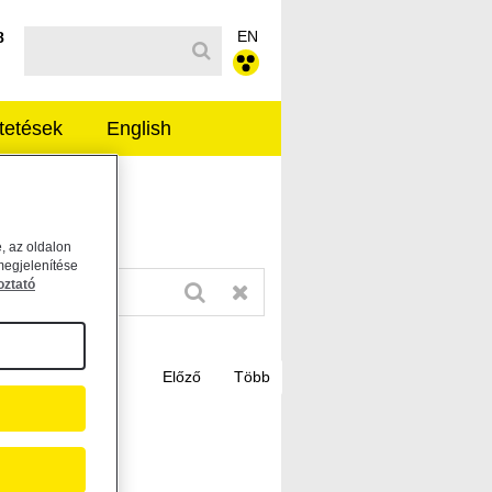
EN
Kereső sáv
8
tetések
English
, az oldalon
megjelenítése
oztató
frissítés