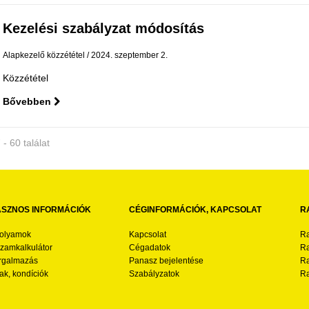
Kezelési szabályzat módosítás
Alapkezelő közzététel
2024. szeptember 2.
Közzététel
Bővebben
 - 60 találat
SZNOS INFORMÁCIÓK
CÉGINFORMÁCIÓK, KAPCSOLAT
R
folyamok
Kapcsolat
Ra
zamkalkulátor
Cégadatok
Ra
rgalmazás
Panasz bejelentése
Ra
ak, kondíciók
Szabályzatok
Ra