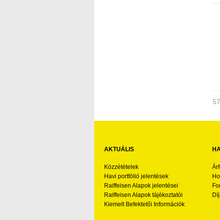
57
AKTUÁLIS
HA
Közzétételek
Ár
Havi portfólió jelentések
Ho
Raiffeisen Alapok jelentései
Fo
Raiffeisen Alapok tájékoztatói
Díj
Kiemelt Befektetői Információk