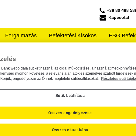
+36 80 488 58
Kapcsolat
Forgalmazás
Befektetési Kisokos
ESG Befek
ffeisen ALAPKEZELŐ
Közzétételek
zelés
ÖZZÉTÉTELEK
n Bank weboldala sütiket használ az oldal működtetése, a használat megkönnyítése
ékenység nyomon követése, a releváns ajánlatok és személyre szabott hirdetések 
Kérjük, engedélyezze az Önnek megfelelő sütibeállításokat.
Részletes süti tájék
Sütik beállítása
 - 60 találat
Összes engedélyezése
Kiemelt információkat tartalmazó dokumentum 
Összes elutasítása
Alapkezelő közzététel
2024. október 2.