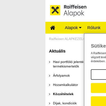
Ugrás a fő tartalomhoz
Alapok
Rólunk
Közzétételek - Rai
Raiffeisen ALAPKEZELŐ
Aktuális
Sütike
Aktuális
K
A Raiffeise
végzett tev
érdekében. 
Havi portfólió jelentések és
termékismertetők
Árfolyamok
57
Hozamkalkulátor
Közzétételek
Díjak, kondíciók