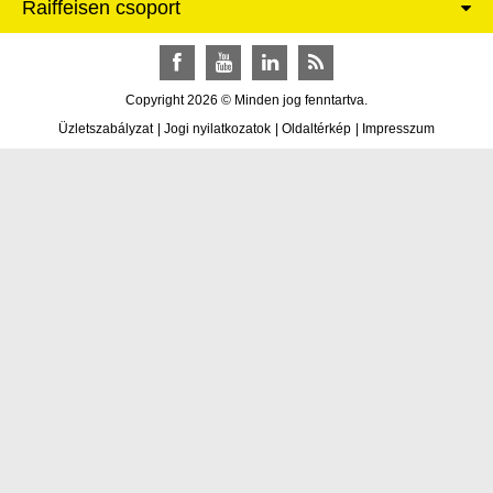
Raiffeisen csoport
Facebook
YouTube
LinkedIn
RSS
Copyright 2026 © Minden jog fenntartva.
Üzletszabályzat
|
Jogi nyilatkozatok
|
Oldaltérkép
|
Impresszum