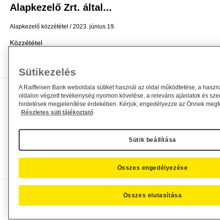
Alapkezelő Zrt. által...
Alapkezelő közzététel
2023. június 19.
Közzététel
Bővebben
Sütikezelés
A Raiffeisen Bank weboldala sütiket használ az oldal működtetése, a haszn
Módosul kettő, a Raiffeisen Befektetési
oldalon végzett tevékenység nyomon követése, a releváns ajánlatok és sze
hirdetések megjelenítése érdekében. Kérjük, engedélyezze az Önnek megfel
Alapkezelő Zrt....
Részletes süti tájékoztató
Alapkezelő közzététel
2023. június 16.
Sütik beállítása
Közzététel
Bővebben
Összes engedélyezése
Hirdetmény nyilvántartásba vételről
Összes elutasítása
Alapkezelő közzététel
general
2023. április 3.