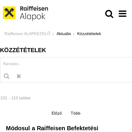
Ugrás a fő tartalomhoz
Közzétételek - Raiffeisen ALAPKE
Raiffeisen ALAPKEZELŐ
Aktuális
Közzétételek
KÖZZÉTÉTELEK
101 - 110 találat
Módosul a Raiffeisen Befektetési