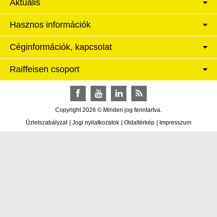
Aktuális
Hasznos információk
Céginformációk, kapcsolat
Raiffeisen csoport
Facebook
YouTube
LinkedIn
RSS
Copyright 2026 © Minden jog fenntartva.
Üzletszabályzat
|
Jogi nyilatkozatok
|
Oldaltérkép
|
Impresszum