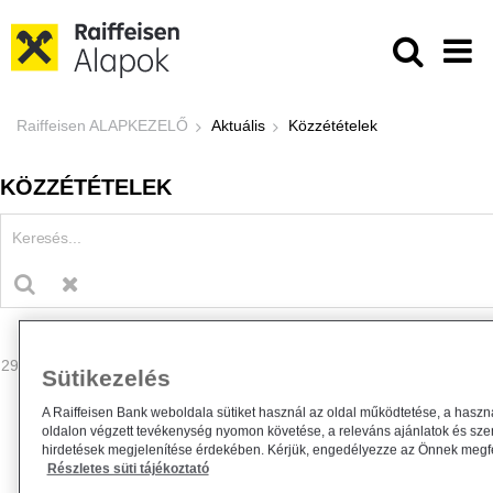
Ugrás a fő tartalomhoz
Közzétételek - Raiffeisen ALAPKE
Raiffeisen ALAPKEZELŐ
Aktuális
Közzétételek
KÖZZÉTÉTELEK
29 - 32 találat
Sütikezelés
A Raiffeisen Bank weboldala sütiket használ az oldal működtetése, a haszn
oldalon végzett tevékenység nyomon követése, a releváns ajánlatok és sze
hirdetések megjelenítése érdekében. Kérjük, engedélyezze az Önnek megfel
Részletes süti tájékoztató
Módosul a Raiffeisen Befektetési