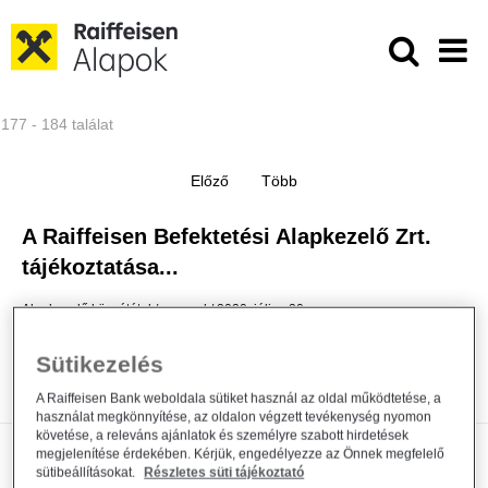
Ugrás a fő tartalomhoz
Közzétételek - Raiffeisen ALAPKE
177 - 184 találat
A Raiffeisen Befektetési Alapkezelő Zrt.
tájékoztatása...
Alapkezelő közzététel
general
2020. július 20.
Közzététel
Sütikezelés
Bővebben
A Raiffeisen Bank weboldala sütiket használ az oldal működtetése, a
használat megkönnyítése, az oldalon végzett tevékenység nyomon
követése, a releváns ajánlatok és személyre szabott hirdetések
megjelenítése érdekében. Kérjük, engedélyezze az Önnek megfelelő
Tájékoztatás címváltozásról
sütibeállításokat.
Részletes süti tájékoztató