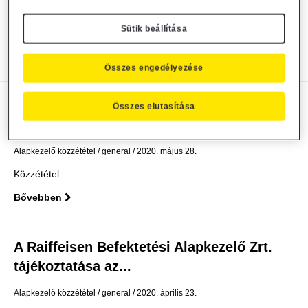
Alapkezelő közzététel
general
2020. július 15.
Sütik beállítása
A Raiffeisen csoport Agora irodaházba való...
Bővebben
Összes engedélyezése
Módosul a Raiffeisen Ingatlan Alap
Összes elutasítása
kezelési szabályzata
Alapkezelő közzététel
general
2020. május 28.
Közzététel
Bővebben
A Raiffeisen Befektetési Alapkezelő Zrt.
tájékoztatása az...
Alapkezelő közzététel
general
2020. április 23.