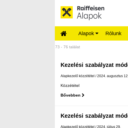
Ugrás a fő tartalomhoz
Alapok
Rólunk
Közzétételek - Rai
73 - 76 találat
Kezelési szabályzat mód
Alapkezelő közzététel
2024. augusztus 12
Közzététel
Bővebben
Kezelési szabályzat mód
Alapkezelő közzététel
2024. július 29.