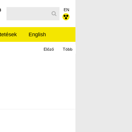
EN
Kereső sáv
8
tetések
English