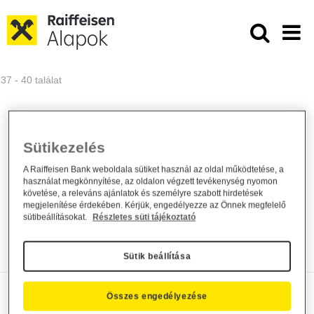
Ugrás a fő tartalomhoz
Közzétételek - Raiffeisen ALAPKE
37 - 40 találat
Sütikezelés
Kiemelt információkat tartalmazó
dokumentum módosítás
A Raiffeisen Bank weboldala sütiket használ az oldal működtetése, a
használat megkönnyítése, az oldalon végzett tevékenység nyomon
követése, a releváns ajánlatok és személyre szabott hirdetések
Alapkezelő közzététel
2025. július 24.
megjelenítése érdekében. Kérjük, engedélyezze az Önnek megfelelő
sütibeállításokat.
Részletes süti tájékoztató
Közzététel
Bővebben
Sütik beállítása
Kiemelt információkat tartalmazó
Összes engedélyezése