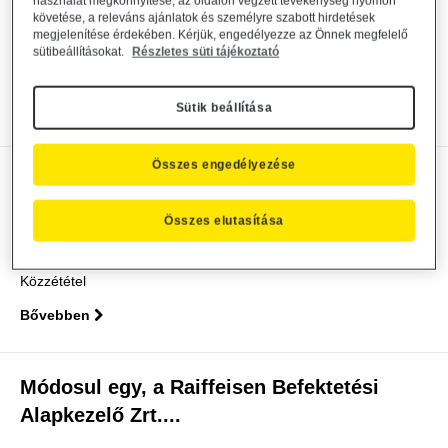
191220 EUR Kötvény
használat megkönnyítése, az oldalon végzett tevékenység nyomon
követése, a releváns ajánlatok és személyre szabott hirdetések
megjelenítése érdekében. Kérjük, engedélyezze az Önnek megfelelő
Bank közzététel
Alapkezelő közzététel
general
2019. december 23.
sütibeállításokat.
Részletes süti tájékoztató
Közlemény
Sütik beállítása
Bővebben
Összes engedélyezése
Módosul több, a Raiffeisen Befektetési
Alapkezelő Zrt....
Összes elutasítása
Alapkezelő közzététel
general
2019. december 18.
Közzététel
Bővebben
Módosul egy, a Raiffeisen Befektetési
Alapkezelő Zrt....