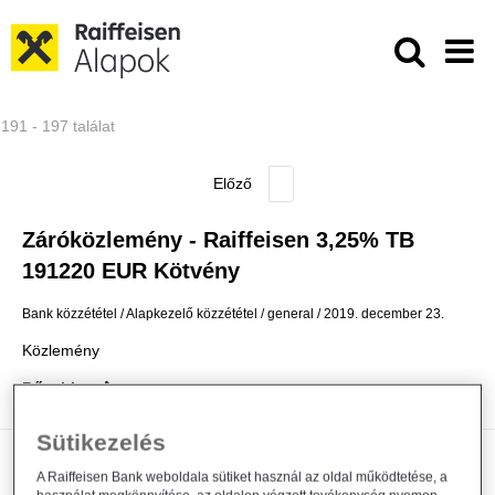
Ugrás a fő tartalomhoz
Közzétételek - Raiffeisen ALAPKE
191 - 197 találat
Záróközlemény - Raiffeisen 3,25% TB
191220 EUR Kötvény
Bank közzététel
Alapkezelő közzététel
general
2019. december 23.
Közlemény
Bővebben
Sütikezelés
Záróközlemény - Raiffeisen 2,75% TB
A Raiffeisen Bank weboldala sütiket használ az oldal működtetése, a