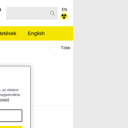
EN
Kereső sáv
8
tetések
English
, az oldalon
megjelenítése
oztató