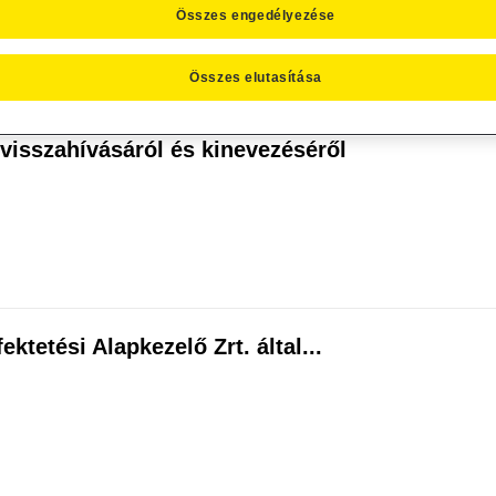
Összes engedélyezése
Összes elutasítása
visszahívásáról és kinevezéséről
ktetési Alapkezelő Zrt. által...