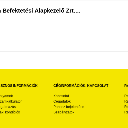
 Befektetési Alapkezelő Zrt....
SZNOS INFORMÁCIÓK
CÉGINFORMÁCIÓK, KAPCSOLAT
R
folyamok
Kapcsolat
Ra
zamkalkulátor
Cégadatok
Ra
rgalmazás
Panasz bejelentése
Ra
ak, kondíciók
Szabályzatok
Ra