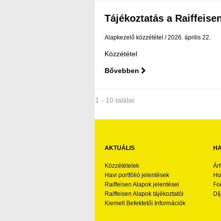
Tájékoztatás a Raiffeisen
Alapkezelő közzététel
2026. április 22.
Közzététel
Bővebben
1 - 10 találat
AKTUÁLIS
HA
Közzétételek
Ár
Havi portfólió jelentések
Ho
Raiffeisen Alapok jelentései
Fo
Raiffeisen Alapok tájékoztatói
Díj
Kiemelt Befektetői Információk