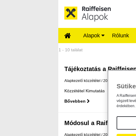
Ugrás a fő tartalomhoz
Alapok
Rólunk
Közzétételek - Rai
1 - 10 találat
Tájékoztatás a Raiffeisen
Alapkezelő közzététel
2026. július 31.
Sütike
Közzététel Kimutatás
A Raiffeise
végzett tev
Bővebben
érdekében. 
Módosul a Raiffeisen Befe
Alapkezelő közzététel
2026. július 14.