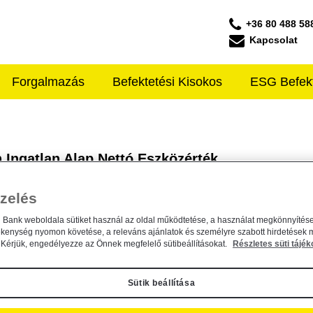
+36 80 488 58
Kapcsolat
Forgalmazás
Befektetési Kisokos
ESG Befek
ffeisen ALAPKEZELŐ
 Ingatlan Alap Nettó Eszközérték...
zelés
n Bank weboldala sütiket használ az oldal működtetése, a használat megkönnyítése
ékenység nyomon követése, a releváns ajánlatok és személyre szabott hirdetések 
Kérjük, engedélyezze az Önnek megfelelő sütibeállításokat.
Részletes süti tájék
ktetési Alapkezelő Zrt. által...
Sütik beállítása