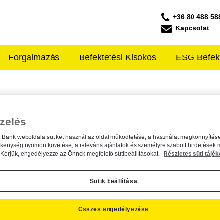
+36 80 488 58
Kapcsolat
Forgalmazás
Befektetési Kisokos
ESG Befek
ffeisen ALAPKEZELŐ
, elszámolási és értékelési...
zelés
n Bank weboldala sütiket használ az oldal működtetése, a használat megkönnyítése
ékenység nyomon követése, a releváns ajánlatok és személyre szabott hirdetések 
Kérjük, engedélyezze az Önnek megfelelő sütibeállításokat.
Részletes süti tájék
Sütik beállítása
tartalmazó dokumentum módosítás
Összes engedélyezése