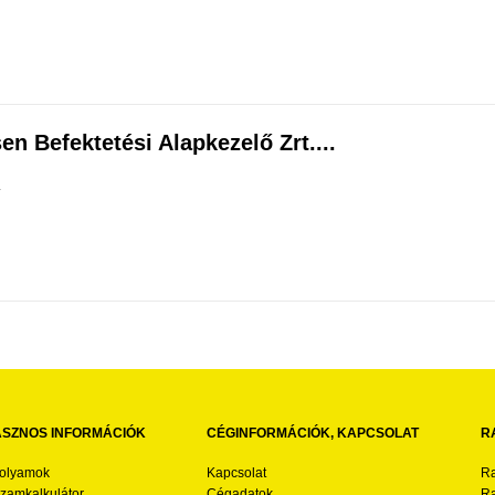
en Befektetési Alapkezelő Zrt....
.
SZNOS INFORMÁCIÓK
CÉGINFORMÁCIÓK, KAPCSOLAT
R
folyamok
Kapcsolat
Ra
zamkalkulátor
Cégadatok
Ra