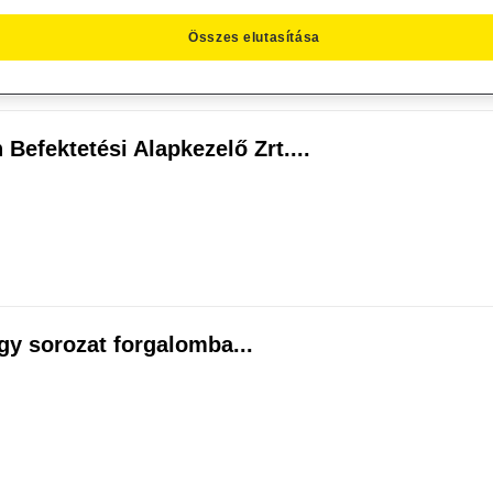
Összes elutasítása
 Befektetési Alapkezelő Zrt....
egy sorozat forgalomba...