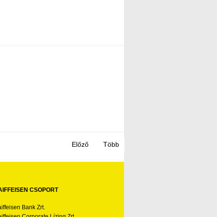
AIFFEISEN CSOPORT
iffeisen Bank Zrt.
iffeisen Corporate Lízing Zrt.