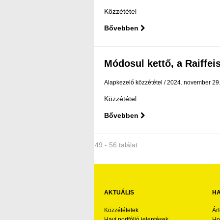
Közzététel
Bővebben
Módosul kettő, a Raiffeis
Alapkezelő közzététel
2024. november 29
Közzététel
Bővebben
49 - 56 találat
AKTUÁLIS
HA
Közzétételek
Ár
Havi portfólió jelentések
Ho