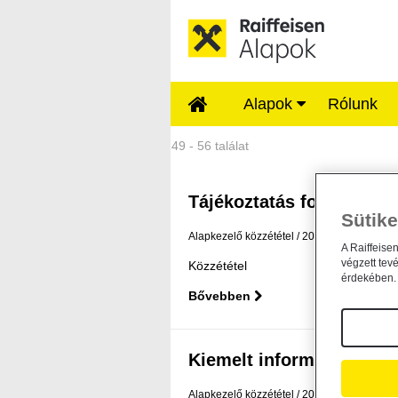
Ugrás a fő tartalomhoz
Alapok
Rólunk
Közzétételek - Rai
49 - 56 találat
Tájékoztatás forgalmazási
Sütike
Alapkezelő közzététel
2025. március 7.
A Raiffeise
végzett tev
Közzététel
érdekében. 
Bővebben
Kiemelt információkat 
Alapkezelő közzététel
2025. január 22.