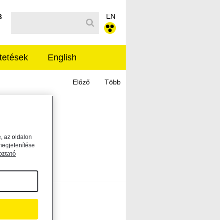
EN
Kereső sáv
8
tetések
English
, az oldalon
megjelenítése
oztató