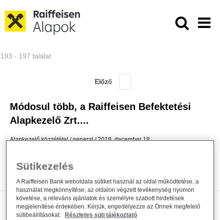
Ugrás a fő tartalomhoz
Közzétételek - Raiffeisen ALAPKE
193 - 197 találat
Módosul több, a Raiffeisen Befektetési
Alapkezelő Zrt....
Alapkezelő közzététel
general
2019. december 18.
Közzététel
Sütikezelés
Bővebben
A Raiffeisen Bank weboldala sütiket használ az oldal működtetése, a
használat megkönnyítése, az oldalon végzett tevékenység nyomon
követése, a releváns ajánlatok és személyre szabott hirdetések
Módosul egy, a Raiffeisen Befektetési
megjelenítése érdekében. Kérjük, engedélyezze az Önnek megfelelő
sütibeállításokat.
Részletes süti tájékoztató