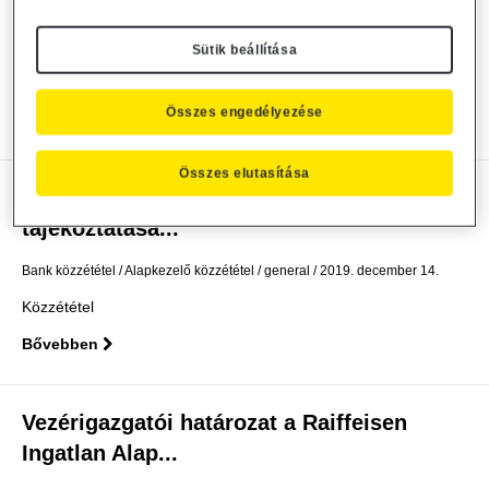
Alapkezelő Zrt....
Alapkezelő közzététel
general
2019. december 14.
Sütik beállítása
Közzététel
Összes engedélyezése
Bővebben
Összes elutasítása
A Raiffeisen Befektetési Alapkezelő Zrt.
tájékoztatása...
Bank közzététel
Alapkezelő közzététel
general
2019. december 14.
Közzététel
Bővebben
Vezérigazgatói határozat a Raiffeisen
Ingatlan Alap...