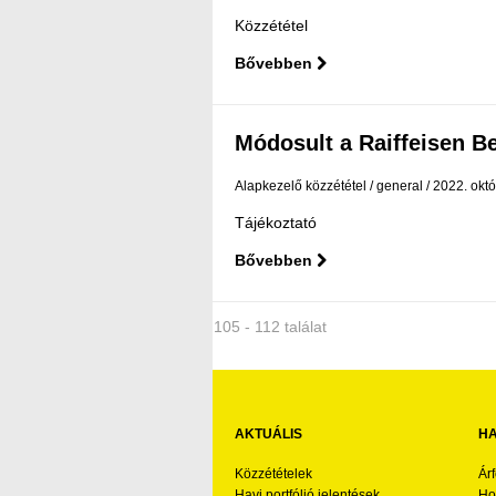
Közzététel
Bővebben
Módosult a Raiffeisen Bef
Alapkezelő közzététel
general
2022. októ
Tájékoztató
Bővebben
105 - 112 találat
AKTUÁLIS
HA
Közzétételek
Ár
Havi portfólió jelentések
Ho