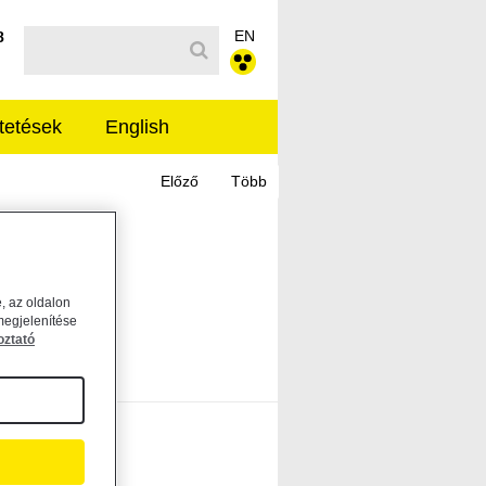
EN
Kereső sáv
8
tetések
English
, az oldalon
megjelenítése
oztató