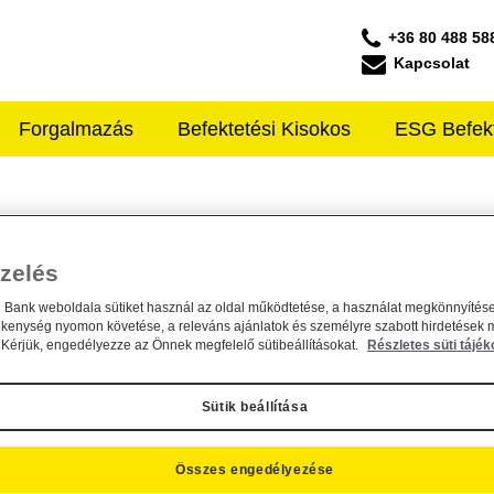
+36 80 488 58
Kapcsolat
Forgalmazás
Befektetési Kisokos
ESG Befek
ffeisen ALAPKEZELŐ
ktetési Alapkezelő Zrt. által...
zelés
uár 28.
n Bank weboldala sütiket használ az oldal működtetése, a használat megkönnyítése
ékenység nyomon követése, a releváns ajánlatok és személyre szabott hirdetések 
Kérjük, engedélyezze az Önnek megfelelő sütibeállításokat.
Részletes süti tájék
Sütik beállítása
 Befektetési Alapkezelő Zrt....
Összes engedélyezése
ár 9.