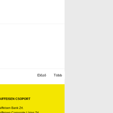
AIFFEISEN CSOPORT
iffeisen Bank Zrt.
iffeisen Corporate Lízing Zrt.