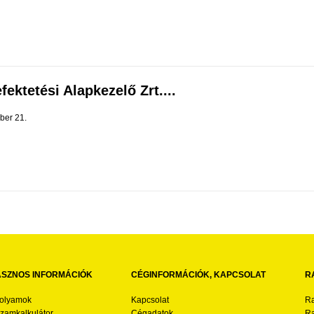
ektetési Alapkezelő Zrt....
ber 21.
SZNOS INFORMÁCIÓK
CÉGINFORMÁCIÓK, KAPCSOLAT
R
folyamok
Kapcsolat
Ra
zamkalkulátor
Cégadatok
Ra