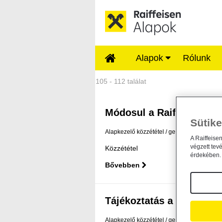
Ugrás a fő tartalomhoz
Alapok
Rólunk
Közzétételek - Rai
105 - 112 találat
Módosul a Raiffeisen Befe
Sütike
Alapkezelő közzététel
general
2023. febr
A Raiffeise
végzett tev
Közzététel
érdekében. 
Bővebben
Tájékoztatás a Raiffeisen
Alapkezelő közzététel
general
2023. janu